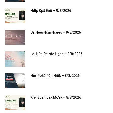
Hdĭp Kpă Ênô – 9/8/2026
Ua Neej Ncaj Ncees – 9/8/2026
Lời Hứa Phước Hạnh – 8/8/2026
Nơ̆r Pơkă Pŭn Hiôk – 8/8/2026
Klei Ƀuăn Jăk Mơak – 8/8/2026