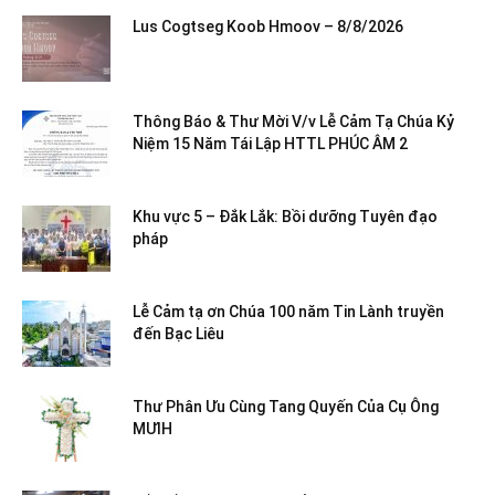
Lus Cogtseg Koob Hmoov – 8/8/2026
Thông Báo & Thư Mời V/v Lễ Cảm Tạ Chúa Kỷ
Niệm 15 Năm Tái Lập HTTL PHÚC ÂM 2
Khu vực 5 – Đắk Lắk: Bồi dưỡng Tuyên đạo
pháp
Lễ Cảm tạ ơn Chúa 100 năm Tin Lành truyền
đến Bạc Liêu
Thư Phân Ưu Cùng Tang Quyến Của Cụ Ông
MƯIH