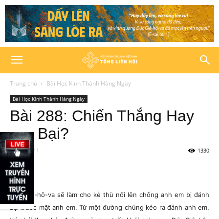
Trang chủ
Bài Học Kinh Thánh Hàng Ngày
Bài Học Kinh Thánh Hàng Ngày
Bài 288: Chiến Thắng Hay
Đại Bại?
06/10/2011
1330
Đức Giê-hô-va sẽ làm cho kẻ thù nổi lên chống anh em bị đánh
bại trước mặt anh em. Từ một đường chúng kéo ra đánh anh em,