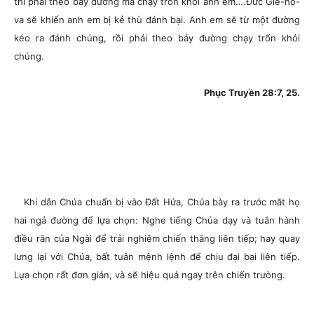
thì phải theo bảy đường mà chạy trốn khỏi anh em….Đức Giê-hô-
va sẽ khiến anh em bị kẻ thù đánh bại. Anh em sẽ từ một đường
kéo ra đánh chúng, rồi phải theo bảy đường chạy trốn khỏi
chúng.
Phục Truyền 28:7, 25.
Khi dân Chúa chuẩn bị vào Đất Hứa, Chúa bày ra trước mắt họ
hai ngả đường để lựa chọn: Nghe tiếng Chúa dạy và tuân hành
điều răn của Ngài để trải nghiệm chiến thắng liên tiếp; hay quay
lưng lại với Chúa, bất tuân mệnh lệnh để chịu đại bại liên tiếp.
Lựa chọn rất đơn giản, và sẽ hiệu quả ngay trên chiến trưòng.