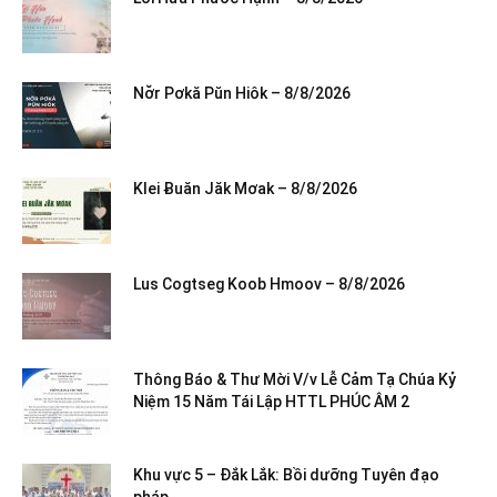
Nơ̆r Pơkă Pŭn Hiôk – 8/8/2026
Klei Ƀuăn Jăk Mơak – 8/8/2026
Lus Cogtseg Koob Hmoov – 8/8/2026
Thông Báo & Thư Mời V/v Lễ Cảm Tạ Chúa Kỷ
Niệm 15 Năm Tái Lập HTTL PHÚC ÂM 2
Khu vực 5 – Đắk Lắk: Bồi dưỡng Tuyên đạo
pháp