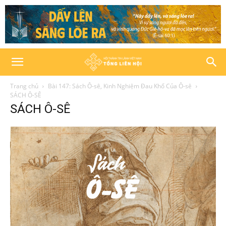
Trang chủ
Bài 147: Sách Ô-sê, Kinh Nghiệm Đau Khổ Của Ô-sê
SÁCH Ô-SÊ
SÁCH Ô-SÊ