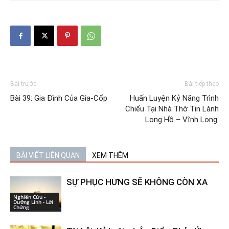
Bài trước
Bài tiếp theo
Bài 39: Gia Đình Của Gia-Cốp
Huấn Luyện Kỷ Năng Trình
Chiếu Tại Nhà Thờ Tin Lành
Long Hồ – Vĩnh Long.
BÀI VIẾT LIÊN QUAN
XEM THÊM
SỰ PHỤC HƯNG SẼ KHÔNG CÒN XA
Nghiên Cứu -
Dưỡng Linh - Lời
Chứng