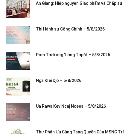
An Giang: Hiệp nguyện Giáo phẩm và Chấp sự
Thi Hành sự Công Chính – 5/8/2026
Pơm Tơdrong ‘Lơ̆ng Tơpăt – 5/8/2026
Ngă Klei Djŏ – 5/8/2026
Ua Raws Kev Ncaj Ncees – 5/8/2026
Thư Phân Ưu Cùng Tang Quyến Của MSNC Trí