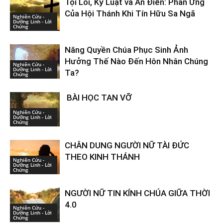
Tội Lỗi, Kỷ Luật và Ân Điển: Phản Ứng
Của Hội Thánh Khi Tín Hữu Sa Ngã
Nghiên Cứu -
Dưỡng Linh - Lời
Chứng
Năng Quyền Chúa Phục Sinh Ảnh
Hưởng Thế Nào Đến Hôn Nhân Chúng
Nghiên Cứu -
Dưỡng Linh - Lời
Ta?
Chứng
BÀI HỌC TAN VỠ
Nghiên Cứu -
Dưỡng Linh - Lời
Chứng
CHÂN DUNG NGƯỜI NỮ TÀI ĐỨC
THEO KINH THÁNH
Nghiên Cứu -
Dưỡng Linh - Lời
Chứng
NGƯỜI NỮ TIN KÍNH CHÚA GIỮA THỜI
4.0
Nghiên Cứu -
Dưỡng Linh - Lời
Chứng