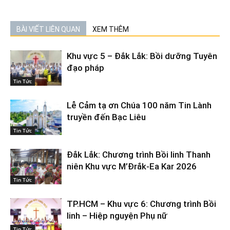
BÀI VIẾT LIÊN QUAN
XEM THÊM
Khu vực 5 – Đắk Lắk: Bồi dưỡng Tuyên
đạo pháp
Tin Tức
Lễ Cảm tạ ơn Chúa 100 năm Tin Lành
truyền đến Bạc Liêu
Tin Tức
Đắk Lắk: Chương trình Bồi linh Thanh
niên Khu vực M’Đrắk-Ea Kar 2026
Tin Tức
TP.HCM – Khu vực 6: Chương trình Bồi
linh – Hiệp nguyện Phụ nữ
Tin Tức