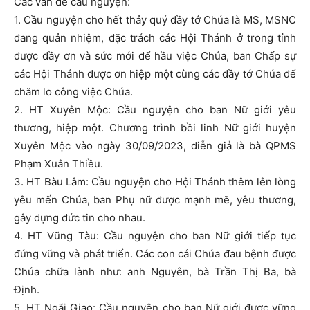
Các vấn đề cầu nguyện:
1. Cầu nguyện cho hết thảy quý đầy tớ Chúa là MS, MSNC
đang quản nhiệm, đặc trách các Hội Thánh ở trong tỉnh
được đầy ơn và sức mới để hầu việc Chúa, ban Chấp sự
các Hội Thánh được ơn hiệp một cùng các đầy tớ Chúa để
chăm lo công việc Chúa.
2. HT Xuyên Mộc: Cầu nguyện cho ban Nữ giới yêu
thương, hiệp một. Chương trình bồi linh Nữ giới huyện
Xuyên Mộc vào ngày 30/09/2023, diễn giả là bà QPMS
Phạm Xuân Thiều.
3. HT Bàu Lâm: Cầu nguyện cho Hội Thánh thêm lên lòng
yêu mến Chúa, ban Phụ nữ được mạnh mẽ, yêu thương,
gây dựng đức tin cho nhau.
4. HT Vũng Tàu: Cầu nguyện cho ban Nữ giới tiếp tục
đứng vững và phát triển. Các con cái Chúa đau bệnh được
Chúa chữa lành như: anh Nguyên, bà Trần Thị Ba, bà
Định.
5. HT Ngãi Giao: Cầu nguyện cho ban Nữ giới được vững