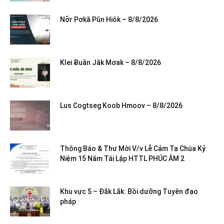
Nơ̆r Pơkă Pŭn Hiôk – 8/8/2026
Klei Ƀuăn Jăk Mơak – 8/8/2026
Lus Cogtseg Koob Hmoov – 8/8/2026
Thông Báo & Thư Mời V/v Lễ Cảm Tạ Chúa Kỷ
Niệm 15 Năm Tái Lập HTTL PHÚC ÂM 2
Khu vực 5 – Đắk Lắk: Bồi dưỡng Tuyên đạo
pháp