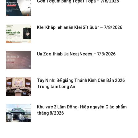
Gơh Tơgŭm păng Tơpăt Tơpă – 7/8/2026
Klei Khăp leh anăn Klei Sĭt Suôr – 7/8/2026
Ua Zoo thiab Ua Ncaj Ncees – 7/8/2026
Tây Ninh: Bế giảng Thánh Kinh Căn Bản 2026
Trung tâm Long An
Khu vực 2 Lâm Đồng- Hiệp nguyện Giáo phẩm
tháng 8/2026