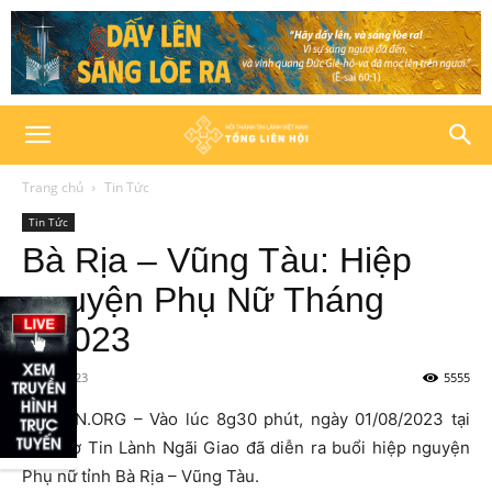
Trang chủ
Tin Tức
Tin Tức
Bà Rịa – Vũng Tàu: Hiệp
Nguyện Phụ Nữ Tháng
8/2023
02/08/2023
5555
HTTLVN.ORG – Vào lúc 8g30 phút, ngày 01/08/2023 tại
nhà thờ Tin Lành Ngãi Giao đã diễn ra buổi hiệp nguyện
Phụ nữ tỉnh Bà Rịa – Vũng Tàu.