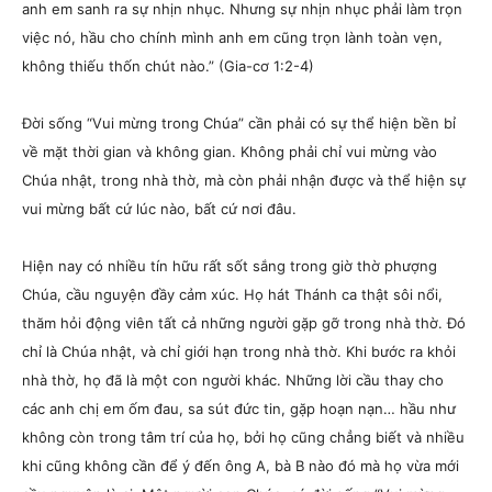
anh em sanh ra sự nhịn nhục. Nhưng sự nhịn nhục phải làm trọn
việc nó, hầu cho chính mình anh em cũng trọn lành toàn vẹn,
không thiếu thốn chút nào.” (Gia-cơ 1:2-4)
Đời sống “Vui mừng trong Chúa” cần phải có sự thể hiện bền bỉ
về mặt thời gian và không gian. Không phải chỉ vui mừng vào
Chúa nhật, trong nhà thờ, mà còn phải nhận được và thể hiện sự
vui mừng bất cứ lúc nào, bất cứ nơi đâu.
Hiện nay có nhiều tín hữu rất sốt sắng trong giờ thờ phượng
Chúa, cầu nguyện đầy cảm xúc. Họ hát Thánh ca thật sôi nổi,
thăm hỏi động viên tất cả những người gặp gỡ trong nhà thờ. Đó
chỉ là Chúa nhật, và chỉ giới hạn trong nhà thờ. Khi bước ra khỏi
nhà thờ, họ đã là một con người khác. Những lời cầu thay cho
các anh chị em ốm đau, sa sút đức tin, gặp hoạn nạn… hầu như
không còn trong tâm trí của họ, bởi họ cũng chẳng biết và nhiều
khi cũng không cần để ý đến ông A, bà B nào đó mà họ vừa mới