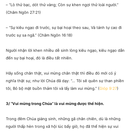
– “Lò thử bạc, dót thử vàng; Còn sự khen ngợi thử loài người.”
(Châm Ngôn 27:21)
– “Sự kiêu ngạo đi trước, sự bại hoại theo sau, Và tánh tự cao đi
trước sự sa ngã.” (Châm Ngôn 16:18)
Người nhận lời khen nhiều dễ sinh lòng kiêu ngạo, kiêu ngạo dẫn
đến sự bại hoại, đó là điều tất nhiên.
Hãy sống chân thật, vui mừng chân thật thì điều đó mới có ý
nghĩa thật sự, như lời Chúa đã dạy: “… Tôi sẽ quên sự than phiền
tôi, Bỏ bộ mặt buồn thảm tôi và lấy làm vui mừng.” (
Gióp 9:27
)
3/ “Vui mừng trong Chúa” là vui mừng được thể hiện.
Trong đêm Chúa giáng sinh, những gã chăn chiên, dù là những
người thấp hèn trong xã hội lúc bấy giờ, họ đã thể hiện sự vui