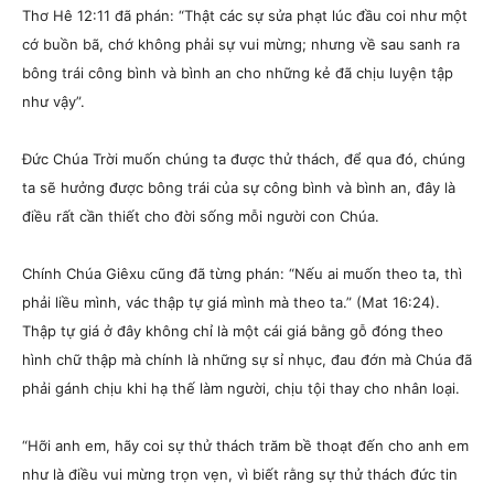
Thơ Hê 12:11 đã phán: “Thật các sự sửa phạt lúc đầu coi như một
cớ buồn bã, chớ không phải sự vui mừng; nhưng về sau sanh ra
bông trái công bình và bình an cho những kẻ đã chịu luyện tập
như vậy”.
Đức Chúa Trời muốn chúng ta được thử thách, để qua đó, chúng
ta sẽ hưởng được bông trái của sự công bình và bình an, đây là
điều rất cần thiết cho đời sống mỗi người con Chúa.
Chính Chúa Giêxu cũng đã từng phán: “Nếu ai muốn theo ta, thì
phải liều mình, vác thập tự giá mình mà theo ta.” (Mat 16:24).
Thập tự giá ở đây không chỉ là một cái giá bằng gỗ đóng theo
hình chữ thập mà chính là những sự sỉ nhục, đau đớn mà Chúa đã
phải gánh chịu khi hạ thế làm người, chịu tội thay cho nhân loại.
“Hỡi anh em, hãy coi sự thử thách trăm bề thoạt đến cho anh em
như là điều vui mừng trọn vẹn, vì biết rằng sự thử thách đức tin