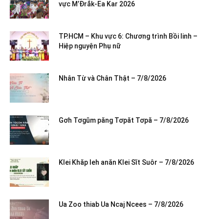
vực M’Đrắk-Ea Kar 2026
TP.HCM – Khu vực 6: Chương trình Bồi linh –
Hiệp nguyện Phụ nữ
Nhân Từ và Chân Thật – 7/8/2026
Gơh Tơgŭm păng Tơpăt Tơpă – 7/8/2026
Klei Khăp leh anăn Klei Sĭt Suôr – 7/8/2026
Ua Zoo thiab Ua Ncaj Ncees – 7/8/2026