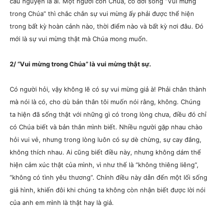
cầu nguyện là ai. Một người con Chúa, có đời sống “Vui mừng
trong Chúa” thì chắc chắn sự vui mừng ấy phải được thể hiện
trong bất kỳ hoàn cảnh nào, thời điểm nào và bất kỳ nơi đâu. Đó
mới là sự vui mừng thật mà Chúa mong muốn.
2/ “Vui mừng trong Chúa” là vui mừng thật sự.
Có người hỏi, vậy không lẽ có sự vui mừng giả à! Phải chân thành
mà nói là có, cho dù bản thân tôi muốn nói rằng, không. Chúng
ta hiện đã sống thật với những gì có trong lòng chưa, điều đó chỉ
có Chúa biết và bản thân mình biết. Nhiều người gặp nhau chào
hỏi vui vẻ, nhưng trong lòng luôn có sự dè chừng, sự cay đắng,
không thích nhau. Ai cũng biết điều này, nhưng không dám thể
hiện cảm xúc thật của mình, vì như thế là “không thiêng liêng”,
“không có tình yêu thương”. Chính điều này dẫn đến một lối sống
giả hình, khiến đôi khi chúng ta không còn nhận biết được lời nói
của anh em mình là thật hay là giả.