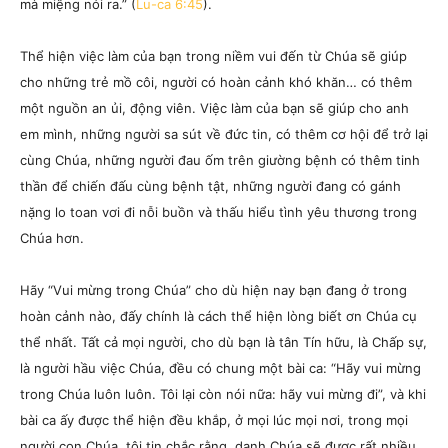
mà miệng nói ra.” (
Lu-ca 6:45
).
Thể hiện việc làm của bạn trong niềm vui đến từ Chúa sẽ giúp
cho những trẻ mồ côi, người có hoàn cảnh khó khăn… có thêm
một nguồn an ủi, động viên. Việc làm của bạn sẽ giúp cho anh
em mình, những người sa sút về đức tin, có thêm cơ hội để trở lại
cùng Chúa, những người đau ốm trên giường bệnh có thêm tinh
thần để chiến đấu cùng bệnh tật, những người đang có gánh
nặng lo toan vơi đi nỗi buồn và thấu hiểu tình yêu thương trong
Chúa hơn.
Hãy “Vui mừng trong Chúa” cho dù hiện nay bạn đang ở trong
hoàn cảnh nào, đấy chính là cách thể hiện lòng biết ơn Chúa cụ
thể nhất. Tất cả mọi người, cho dù bạn là tân Tín hữu, là Chấp sự,
là người hầu việc Chúa, đều có chung một bài ca: “Hãy vui mừng
trong Chúa luôn luôn. Tôi lại còn nói nữa: hãy vui mừng đi”, và khi
bài ca ấy được thể hiện đều khắp, ở mọi lúc mọi nơi, trong mọi
người con Chúa, tôi tin chắc rằng, danh Chúa sẽ được rất nhiều