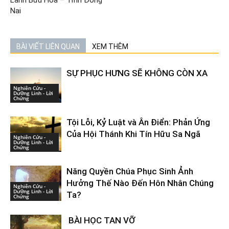
Lành Bửu Hòa – Tỉnh Đồng
Nai
BÀI VIẾT LIÊN QUAN
XEM THÊM
SỰ PHỤC HƯNG SẼ KHÔNG CÒN XA
Nghiên Cứu -
Dưỡng Linh - Lời
Chứng
Tội Lỗi, Kỷ Luật và Ân Điển: Phản Ứng
Của Hội Thánh Khi Tín Hữu Sa Ngã
Nghiên Cứu -
Dưỡng Linh - Lời
Chứng
Năng Quyền Chúa Phục Sinh Ảnh
Hưởng Thế Nào Đến Hôn Nhân Chúng
Nghiên Cứu -
Dưỡng Linh - Lời
Ta?
Chứng
BÀI HỌC TAN VỠ