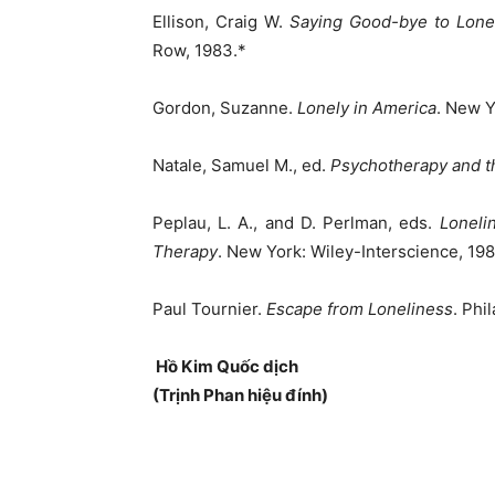
Ellison, Craig W.
Saying Good-bye to Lonel
Row, 1983.*
Gordon, Suzanne.
Lonely in America
. New Y
Natale, Samuel M., ed.
Psychotherapy and th
Peplau, L. A., and D. Perlman, eds.
Loneli
Therapy
. New York: Wiley-Interscience, 198
Paul Tournier.
Escape from Loneliness
. Phi
Hồ Kim Quốc dịch
(Trịnh Phan hiệu đính)