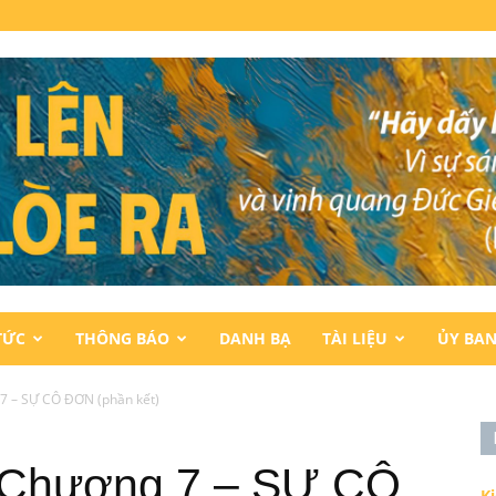
TỨC
THÔNG BÁO
DANH BẠ
TÀI LIỆU
ỦY BA
7 – SỰ CÔ ĐƠN (phần kết)
 Chương 7 – SỰ CÔ
K