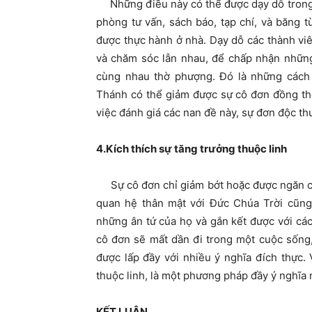
Những điều này có thể được dạy dỗ trong cá
phòng tư vấn, sách báo, tạp chí, và băng
được thực hành ở nhà. Dạy dỗ các thành viê
và chăm sóc lẫn nhau, để chấp nhận những 
cùng nhau thờ phượng. Đó là những cách 
Thánh có thể giảm được sự cô đơn đồng thờ
việc đánh giá các nan đề này, sự đơn độc t
4.Kích thích sự tăng trưởng thuộc linh
Sự cô đơn chỉ giảm bớt hoặc được ngăn ch
quan hệ thân mật với Đức Chúa Trời cũng 
những ân tứ của họ và gắn kết được với cá
cô đơn sẽ mất dần đi trong một cuộc sống,
được lấp đầy với nhiều ý nghĩa đích thực. 
thuộc linh, là một phương pháp đầy ý nghĩa
KẾT LUẬN