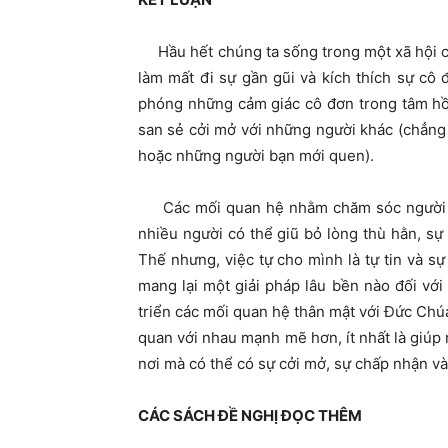
Hầu hết chúng ta sống trong một xã hội có
làm mất đi sự gần gũi và kích thích sự cô 
phóng những cảm giác cô đơn trong tâm hồ
san sẻ cởi mở với những người khác (chẳng
hoặc những người bạn mới quen).
Các mối quan hệ nhằm chăm sóc người khá
nhiều người có thể giũ bỏ lòng thù hằn, sự 
Thế nhưng, việc tự cho mình là tự tin và 
mang lại một giải pháp lâu bền nào đối vớ
triển các mối quan hệ thân mật với Đức Chú
quan với nhau mạnh mẽ hơn, ít nhất là giúp 
nơi mà có thể có sự cởi mở, sự chấp nhận và
CÁC SÁCH ĐỀ NGHỊ ĐỌC THÊM