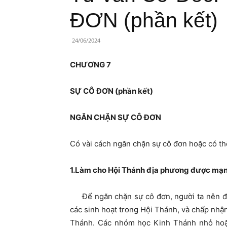
Lành
ĐƠN (phần kết)
Việt
24/06/2024
Nam
CHƯƠNG 7
SỰ CÔ ĐƠN (phần kết)
NGĂN CHẶN SỰ CÔ ĐƠN
Có vài cách ngăn chặn sự cô đơn hoặc có th
1.Làm cho Hội Thánh địa phương được mạ
Để ngăn chặn sự cô đơn, người ta nên đượ
các sinh hoạt trong Hội Thánh, và chấp nhậ
Thánh. Các nhóm học Kinh Thánh nhỏ hoặc