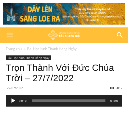
Trang chủ
Bài Học Kinh Thánh Hàng Ngày
Bài Học Kinh Thánh Hàng Ngày
Trọn Thành Với Đức Chúa
Trời – 27/7/2022
27/07/2022
5012
Trình
00:00
00:00
phát
âm
thanh