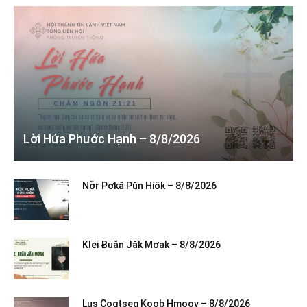
Lời Hứa Phước Hạnh – 8/8/2026
Nơ̆r Pơkă Pŭn Hiôk – 8/8/2026
Klei Ƀuăn Jăk Mơak – 8/8/2026
Lus Cogtseg Koob Hmoov – 8/8/2026