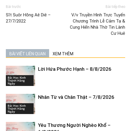
Bài trước
Bài tiếp theo
Sĭt Suôr Hŏng Aê Diê –
V/v Truyền Hình Trực Tuyến
27/7/2022
Chương Trình Lễ Cảm Tạ &
Cung Hiến Nhà Thờ Tin Lành
Cư Huê
BÀI VIẾT LIÊN QUAN
XEM THÊM
Lời Hứa Phước Hạnh – 8/8/2026
Bài Học Kinh
Thánh Hàng
Ngày
Nhân Từ và Chân Thật – 7/8/2026
Bài Học Kinh
Thánh Hàng
Ngày
Yêu Thương Người Nghèo Khổ –