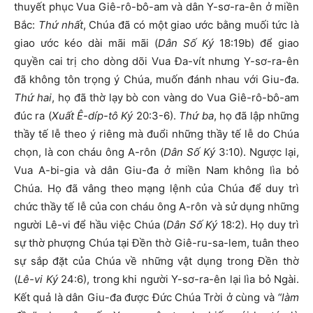
thuyết phục Vua Giê-rô-bô-am và dân Y-sơ-ra-ên ở miền
Bắc:
Thứ nhất
, Chúa đã có một giao ước bằng muối tức là
giao ước kéo dài mãi mãi (
Dân Số Ký
18:19b) để giao
quyền cai trị cho dòng dõi Vua Đa-vít nhưng Y-sơ-ra-ên
đã không tôn trọng ý Chúa, muốn đánh nhau với Giu-đa.
Thứ hai
, họ đã thờ lạy bò con vàng do Vua Giê-rô-bô-am
đúc ra (
Xuất Ê-díp-tô Ký
20:3-6).
Thứ ba
, họ đã lập những
thầy tế lễ theo ý riêng mà đuổi những thầy tế lễ do Chúa
chọn, là con cháu ông A-rôn (
Dân Số Ký
3:10). Ngược lại,
Vua A-bi-gia và dân Giu-đa ở miền Nam không lìa bỏ
Chúa. Họ đã vâng theo mạng lệnh của Chúa để duy trì
chức thầy tế lễ của con cháu ông A-rôn và sử dụng những
người Lê-vi để hầu việc Chúa (
Dân Số Ký
18:2). Họ duy trì
sự thờ phượng Chúa tại Đền thờ Giê-ru-sa-lem, tuân theo
sự sắp đặt của Chúa về những vật dụng trong Đền thờ
(
Lê-vi Ký
24:6), trong khi người Y-sơ-ra-ên lại lìa bỏ Ngài.
Kết quả là dân Giu-đa được Đức Chúa Trời ở cùng và
“làm