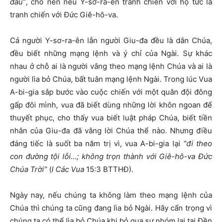
đầu”
, cho nên nếu Y-sơ-ra-ên tranh chiến với họ tức là
tranh chiến với Đức Giê-hô-va.
Cả người Y-sơ-ra-ên lẫn người Giu-đa đều là dân Chúa,
đều biết những mạng lệnh và ý chỉ của Ngài. Sự khác
nhau ở chỗ ai là người vâng theo mạng lệnh Chúa và ai là
người lìa bỏ Chúa, bất tuân mạng lệnh Ngài. Trong lúc Vua
A-bi-gia sắp bước vào cuộc chiến với một quân đội đông
gấp đôi mình, vua đã biết dùng những lời khôn ngoan để
thuyết phục, cho thấy vua biết luật pháp Chúa, biết tiền
nhân của Giu-đa đã vâng lời Chúa thể nào. Nhưng điều
đáng tiếc là suốt ba năm trị vì, vua A-bi-gia lại
“đi theo
con đường tội lỗi…; không
trọn thành với Giê-hô-va Đức
Chúa Trời”
(
I Các Vua
15:3 BTTHĐ).
Ngày nay, nếu chúng ta không làm theo mạng lệnh của
Chúa thì chúng ta cũng đang lìa bỏ Ngài. Hãy cẩn trọng vì
chúng ta có thể lìa bỏ Chúa khi bỏ qua sự nhóm lại tại Đền