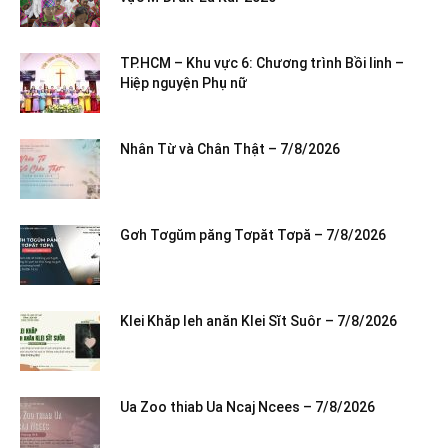
TP.HCM – Khu vực 6: Chương trình Bồi linh –
Hiệp nguyện Phụ nữ
Nhân Từ và Chân Thật – 7/8/2026
Gơh Tơgŭm păng Tơpăt Tơpă – 7/8/2026
Klei Khăp leh anăn Klei Sĭt Suôr – 7/8/2026
Ua Zoo thiab Ua Ncaj Ncees – 7/8/2026