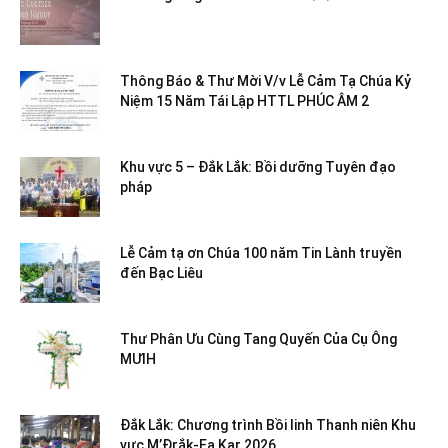
Thông Báo & Thư Mời V/v Lễ Cảm Tạ Chúa Kỷ
Niệm 15 Năm Tái Lập HTTL PHÚC ÂM 2
Khu vực 5 – Đắk Lắk: Bồi dưỡng Tuyên đạo
pháp
Lễ Cảm tạ ơn Chúa 100 năm Tin Lành truyền
đến Bạc Liêu
Thư Phân Ưu Cùng Tang Quyến Của Cụ Ông
MƯIH
Đắk Lắk: Chương trình Bồi linh Thanh niên Khu
vực M’Đrắk-Ea Kar 2026