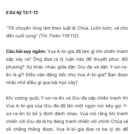
II Sử Ký
13:1-12
“Tôi chuyên lòng làm theo luật lệ Chúa. Luôn luôn, và cho
đến cuối cùng” (Thi Thiên 119:112).
Câu hỏi suy ngẫm:
Vua A-bi-gia đã làm gì khi chiến tranh
sắp xảy ra? Ông đưa ra lý luận nào để thuyết phục đối
phương? Sự khác nhau giữa dân Giu-đa và dân Y-sơ-ra-
ên là gì? Điều nào đáng tiếc cho Vua A-bi-gia? Bạn được
nhắc nhở điều gì qua bài học này?
Khi vương quốc Y-sơ-ra-ên và Giu-đa sắp chiến tranh thì
Vua A-bi-gia của Giu-đa đã lên một ngọn núi kêu gọi Y-
sơ-ra-ên từ bỏ ý định đánh nhau. Vua nói rằng khi tranh
chiến với Giu-đa là họ đang tranh chiến với chính Chúa và
sẽ chẳng thắng được. Vua A-bi-gia đưa ra ba lý do để