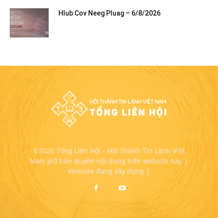
Hlub Cov Neeg Pluag – 6/8/2026
©2026 Tổng Liên Hội - Hội Thánh Tin Lành Việt
Nam giữ bản quyền nội dung trên website này |
Website đang xây dựng |