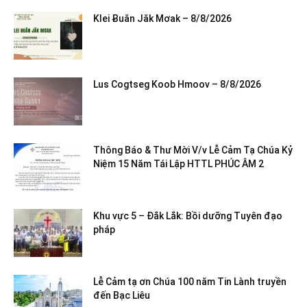
Klei Ƀuăn Jăk Mơak – 8/8/2026
Lus Cogtseg Koob Hmoov – 8/8/2026
Thông Báo & Thư Mời V/v Lễ Cảm Tạ Chúa Kỷ
Niệm 15 Năm Tái Lập HTTL PHÚC ÂM 2
Khu vực 5 – Đắk Lắk: Bồi dưỡng Tuyên đạo
pháp
Lễ Cảm tạ ơn Chúa 100 năm Tin Lành truyền
đến Bạc Liêu