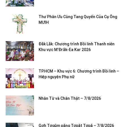
Thư Phân Ưu Cùng Tang Quyến Của Cụ Ông
MƯIH
Đắk Lắk: Chương trình Bồi linh Thanh niên
Khu vực M’Đrắk-Ea Kar 2026
TP.HCM – Khu vực 6: Chương trình Bồi linh –
Hiệp nguyện Phụ nữ
Nhân Từ và Chân Thật – 7/8/2026
Gơh Tơgŭm păng Tơpăt Tơpă – 7/8/2026