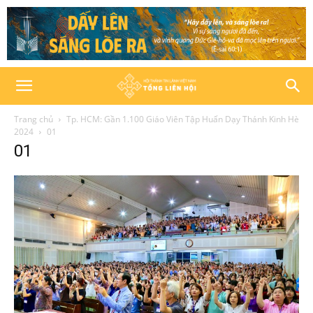
Trang chủ
Tp. HCM: Gần 1.100 Giáo Viên Tập Huấn Dạy Thánh Kinh Hè
2024
01
01