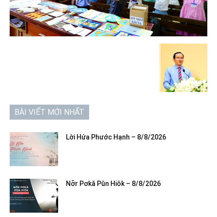
BÀI VIẾT MỚI NHẤT
Lời Hứa Phước Hạnh – 8/8/2026
Nơ̆r Pơkă Pŭn Hiôk – 8/8/2026