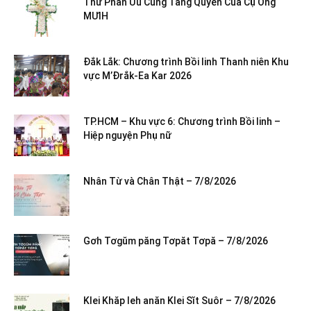
Thư Phân Ưu Cùng Tang Quyến Của Cụ Ông
MƯIH
Đắk Lắk: Chương trình Bồi linh Thanh niên Khu
vực M’Đrắk-Ea Kar 2026
TP.HCM – Khu vực 6: Chương trình Bồi linh –
Hiệp nguyện Phụ nữ
Nhân Từ và Chân Thật – 7/8/2026
Gơh Tơgŭm păng Tơpăt Tơpă – 7/8/2026
Klei Khăp leh anăn Klei Sĭt Suôr – 7/8/2026