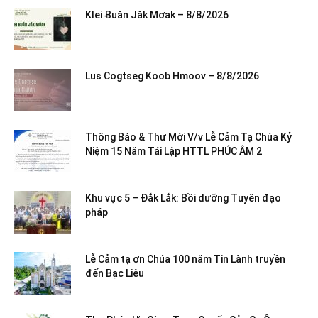
Klei Ƀuăn Jăk Mơak – 8/8/2026
Lus Cogtseg Koob Hmoov – 8/8/2026
Thông Báo & Thư Mời V/v Lễ Cảm Tạ Chúa Kỷ
Niệm 15 Năm Tái Lập HTTL PHÚC ÂM 2
Khu vực 5 – Đắk Lắk: Bồi dưỡng Tuyên đạo
pháp
Lễ Cảm tạ ơn Chúa 100 năm Tin Lành truyền
đến Bạc Liêu