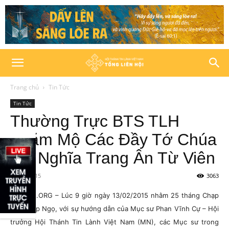
Trang chủ
Tin Tức
Tin Tức
Thường Trực BTS TLH
Thăm Mộ Các Đầy Tớ Chúa
Tại Nghĩa Trang Ân Từ Viên
14/02/2015
3063
HTTLVN.ORG – Lúc 9 giờ ngày 13/02/2015 nhằm 25 tháng Chạp
năm Giáp Ngọ, với sự hướng dẫn của Mục sư Phan Vĩnh Cự – Hội
trưởng Hội Thánh Tin Lành Việt Nam (MN), các Mục sư trong