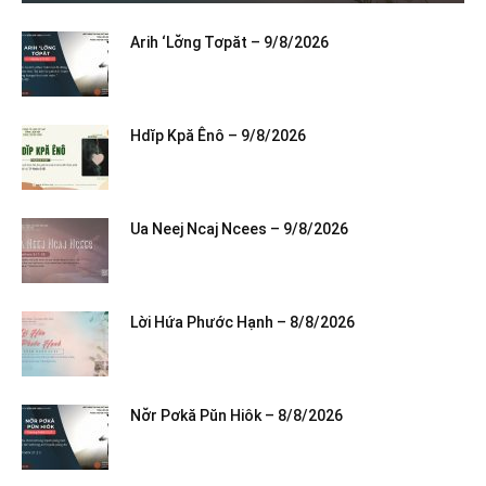
Arih ‘Lơ̆ng Tơpăt – 9/8/2026
Hdĭp Kpă Ênô – 9/8/2026
Ua Neej Ncaj Ncees – 9/8/2026
Lời Hứa Phước Hạnh – 8/8/2026
Nơ̆r Pơkă Pŭn Hiôk – 8/8/2026