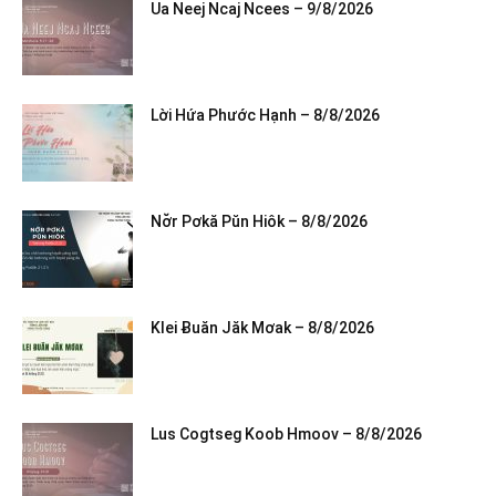
Ua Neej Ncaj Ncees – 9/8/2026
Lời Hứa Phước Hạnh – 8/8/2026
Nơ̆r Pơkă Pŭn Hiôk – 8/8/2026
Klei Ƀuăn Jăk Mơak – 8/8/2026
Lus Cogtseg Koob Hmoov – 8/8/2026