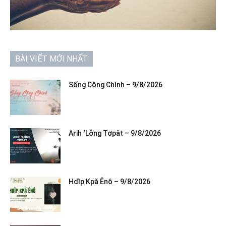
BÀI VIẾT MỚI NHẤT
Sống Công Chính – 9/8/2026
Arih ‘Lơ̆ng Tơpăt – 9/8/2026
Hdĭp Kpă Ênô – 9/8/2026