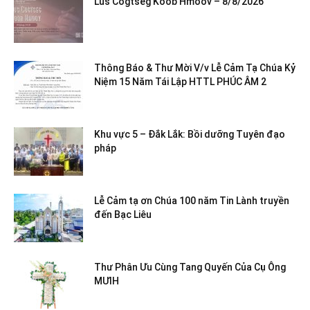
Lus Cogtseg Koob Hmoov – 8/8/2026
Thông Báo & Thư Mời V/v Lễ Cảm Tạ Chúa Kỷ
Niệm 15 Năm Tái Lập HTTL PHÚC ÂM 2
Khu vực 5 – Đắk Lắk: Bồi dưỡng Tuyên đạo
pháp
Lễ Cảm tạ ơn Chúa 100 năm Tin Lành truyền
đến Bạc Liêu
Thư Phân Ưu Cùng Tang Quyến Của Cụ Ông
MƯIH