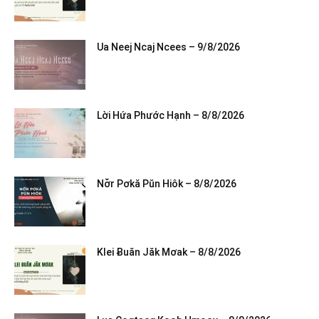
Ua Neej Ncaj Ncees – 9/8/2026
Lời Hứa Phước Hạnh – 8/8/2026
Nơ̆r Pơkă Pŭn Hiôk – 8/8/2026
Klei Ƀuăn Jăk Mơak – 8/8/2026