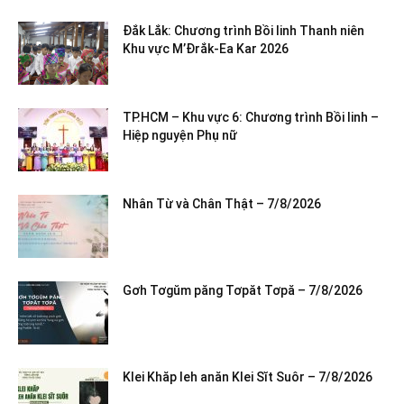
Đắk Lắk: Chương trình Bồi linh Thanh niên
Khu vực M’Đrắk-Ea Kar 2026
TP.HCM – Khu vực 6: Chương trình Bồi linh –
Hiệp nguyện Phụ nữ
Nhân Từ và Chân Thật – 7/8/2026
Gơh Tơgŭm păng Tơpăt Tơpă – 7/8/2026
Klei Khăp leh anăn Klei Sĭt Suôr – 7/8/2026