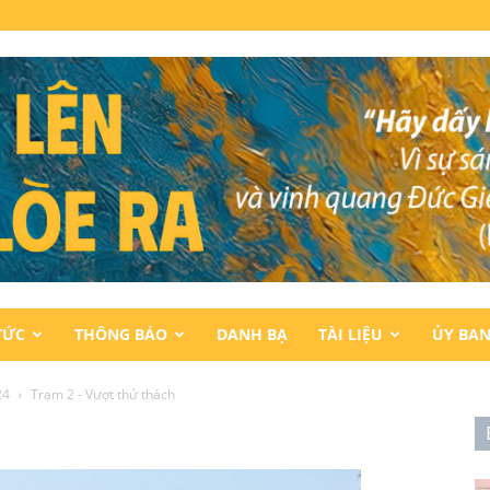
TỨC
THÔNG BÁO
DANH BẠ
TÀI LIỆU
ỦY BA
24
Trạm 2 - Vượt thử thách