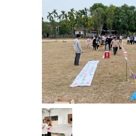
Lành
Việt
Nam