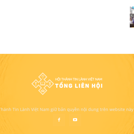
 Thánh Tin Lành Việt Nam giữ bản quyền nội dung trên website này