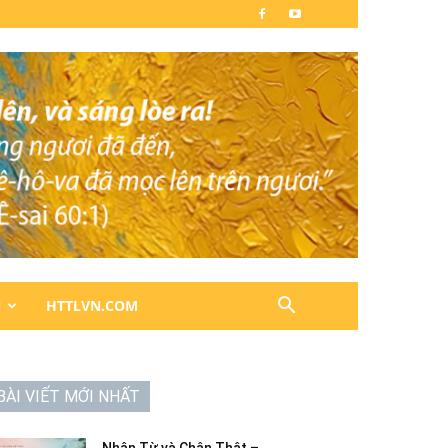
N
HTTLVN.COM
BÀI VIẾT MỚI NHẤT