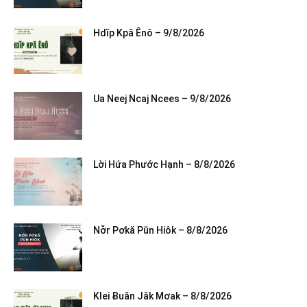
Hdĭp Kpă Ênô – 9/8/2026
Ua Neej Ncaj Ncees – 9/8/2026
Lời Hứa Phước Hạnh – 8/8/2026
Nơ̆r Pơkă Pŭn Hiôk – 8/8/2026
Klei Ƀuăn Jăk Mơak – 8/8/2026