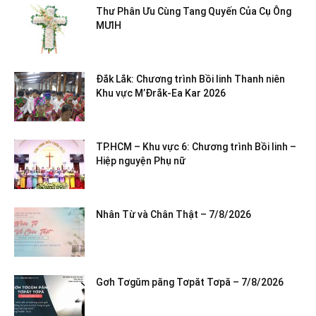
Thư Phân Ưu Cùng Tang Quyến Của Cụ Ông
MƯIH
Đắk Lắk: Chương trình Bồi linh Thanh niên
Khu vực M’Đrắk-Ea Kar 2026
TP.HCM – Khu vực 6: Chương trình Bồi linh –
Hiệp nguyện Phụ nữ
Nhân Từ và Chân Thật – 7/8/2026
Gơh Tơgŭm păng Tơpăt Tơpă – 7/8/2026