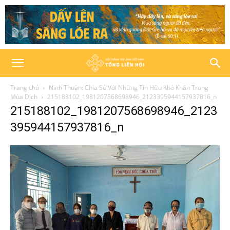
Trang chủ
Ninh Thuận: Chia Sẻ Với Những Tín Hữu Khó Khăn Trong
Mùa Dịch
215188102_1981207568698946_2123395944157937816_n
215188102_1981207568698946_2123
395944157937816_n