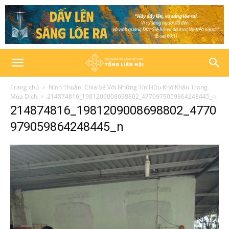
Trang chủ
Ninh Thuận: Chia Sẻ Với Những Tín Hữu Khó Khăn Trong
Mùa Dịch
214874816_1981209008698802_4770979059864248445_n
214874816_1981209008698802_4770
979059864248445_n