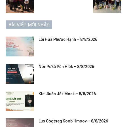
BÀI VIẾT MỚI NHẤT
Lời Hứa Phước Hạnh – 8/8/2026
Nơ̆r Pơkă Pŭn Hiôk – 8/8/2026
Klei Ƀuăn Jăk Mơak – 8/8/2026
Lus Cogtseg Koob Hmoov – 8/8/2026