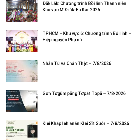
Đắk Lắk: Chương trình Bồi linh Thanh niên
Khu vực M’Đrắk-Ea Kar 2026
TP.HCM – Khu vực 6: Chương trình Bồi linh –
Hiệp nguyện Phụ nữ
Nhân Từ và Chân Thật – 7/8/2026
Gơh Tơgŭm păng Tơpăt Tơpă – 7/8/2026
Klei Khăp leh anăn Klei Sĭt Suôr – 7/8/2026