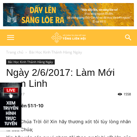
Trang chủ
Bài Học Kinh Thánh Hàng Ngày
Bài Học Kinh Thánh Hàng Ngày
Ngày 2/6/2017: Làm Mới
Tâm Linh
02/06/2017
1558
Thi Thiên 51:1-10
1
Đức Chúa Trời ôi! Xin hãy thương xót tôi tùy lòng nhân
từ của Chúa;