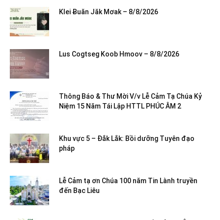
Klei Ƀuăn Jăk Mơak – 8/8/2026
Lus Cogtseg Koob Hmoov – 8/8/2026
Thông Báo & Thư Mời V/v Lễ Cảm Tạ Chúa Kỷ
Niệm 15 Năm Tái Lập HTTL PHÚC ÂM 2
Khu vực 5 – Đắk Lắk: Bồi dưỡng Tuyên đạo
pháp
Lễ Cảm tạ ơn Chúa 100 năm Tin Lành truyền
đến Bạc Liêu