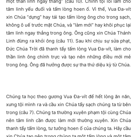
một thần linh ngay thẳng” (câu 10). Chính tội lỗi làm cho
tâm linh yếu đuối và tấm lòng hoen ố. Vì thế, Vua Đa-vít
xin Chúa “dựng” hay tái tạo tấm lòng ông cho trong sạch,
không ô uế trước mặt Chúa, và “làm mới” hay khôi phục lại
tâm linh ngay thẳng trong ông. Ông cũng xin Chúa Thánh
Linh đừng ra khỏi ông (câu 11). Sau khi chịu sự sửa phạt,
Đức Chúa Trời đã thanh tẩy tấm lòng Vua Đa-vít, làm cho
thần linh ông chính trực và tạo nên những điều mới mẻ
trong ông. Ông đã hưởng được sự tha thứ diệu kỳ từ Chúa.
Chúng ta học theo gương Vua Đa-vít để hết lòng ăn năn,
xưng tội mình ra và cầu xin Chúa tẩy sạch chúng ta từ bên
trong (câu 7). Chúng ta thường xuyên phạm tội cùng Chúa
nên tâm linh cần được làm mới thường xuyên. Xin Chúa
thanh tẩy tấm lòng, tư tưởng hoen ố của chúng ta. Hãy cầu
xin Chúa tạo nên trong chúng ta một tấm lòng và một tâm