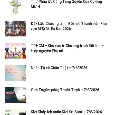
Thư Phân Ưu Cùng Tang Quyến Của Cụ Ông
MƯIH
Đắk Lắk: Chương trình Bồi linh Thanh niên Khu
vực M’Đrắk-Ea Kar 2026
TP.HCM – Khu vực 6: Chương trình Bồi linh –
Hiệp nguyện Phụ nữ
Nhân Từ và Chân Thật – 7/8/2026
Gơh Tơgŭm păng Tơpăt Tơpă – 7/8/2026
Klei Khăp leh anăn Klei Sĭt Suôr – 7/8/2026