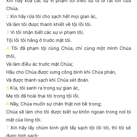
Xin hãy xóa các sự vi phạm tôi theo sự từ bi rất lớn của
Chúa.
2
Xin hãy rửa tôi cho sạch hết mọi gian ác,
Và làm tôi được thanh khiết về tội lỗi tôi.
3
Vì tôi nhận biết các sự vi phạm tôi,
Tội lỗi tôi hằng ở trước mặt tôi.
4
Tôi đã phạm tội cùng Chúa, chỉ cùng một mình Chúa
thôi,
Và làm điều ác trước mặt Chúa;
Hầu cho Chúa được xưng công bình khi Chúa phán,
Và được thanh sạch khi Chúa xét đoán.
5
Kìa, tôi sanh ra trong sự gian ác,
Mẹ tôi đã hoài thai tôi trong tội lỗi.
6
Nầy, Chúa muốn sự chân thật nơi bề trong;
Chúa sẽ làm cho tôi được biết sự khôn ngoan trong nơi bí
mật của lòng tôi.
7
Xin hãy lấy chùm kinh giới tẩy sạch tội lỗi tôi, thì tôi sẽ
được tinh sạch;