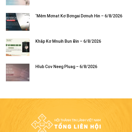
‘Mêm Mơnat Kơ Bơngai Dơnuh Hin – 6/8/2026
Khăp Kơ Mnuih Bun Ƀin – 6/8/2026
Hlub Cov Neeg Pluag – 6/8/2026