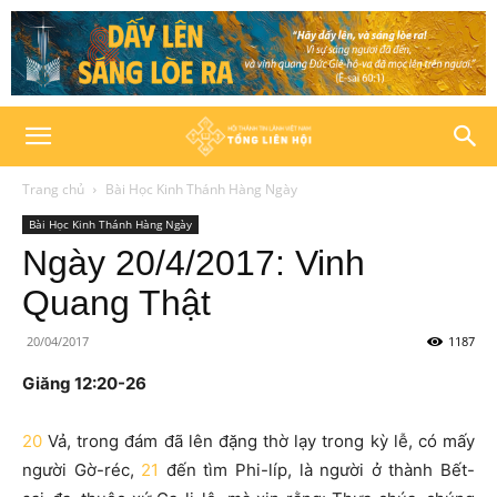
Trang chủ
Bài Học Kinh Thánh Hàng Ngày
Bài Học Kinh Thánh Hàng Ngày
Ngày 20/4/2017: Vinh
Quang Thật
20/04/2017
1187
Giăng 12:20-26
20
Vả, trong đám đã lên đặng thờ lạy trong kỳ lễ, có mấy
người Gờ-réc,
21
đến tìm Phi-líp, là người ở thành Bết-