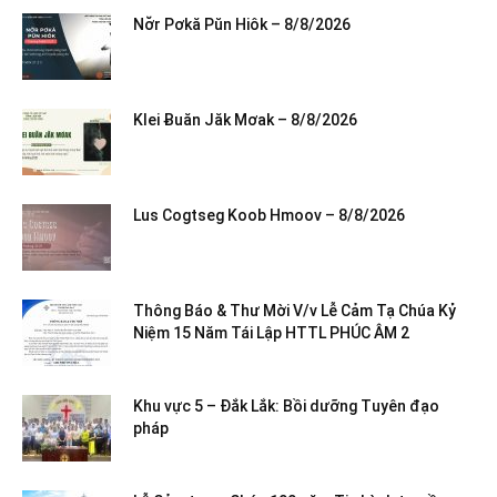
Nơ̆r Pơkă Pŭn Hiôk – 8/8/2026
Klei Ƀuăn Jăk Mơak – 8/8/2026
Lus Cogtseg Koob Hmoov – 8/8/2026
Thông Báo & Thư Mời V/v Lễ Cảm Tạ Chúa Kỷ
Niệm 15 Năm Tái Lập HTTL PHÚC ÂM 2
Khu vực 5 – Đắk Lắk: Bồi dưỡng Tuyên đạo
pháp