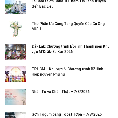
Lễ Cảm tạ ơn Chúa 100 năm Tin Lành truyền
đến Bạc Liêu
Thư Phân Ưu Cùng Tang Quyến Của Cụ Ông
MƯIH
Đắk Lắk: Chương trình Bồi linh Thanh niên Khu
vực M’Đrắk-Ea Kar 2026
TP.HCM – Khu vực 6: Chương trình Bồi linh –
Hiệp nguyện Phụ nữ
Nhân Từ và Chân Thật – 7/8/2026
Gơh Tơgŭm păng Tơpăt Tơpă – 7/8/2026