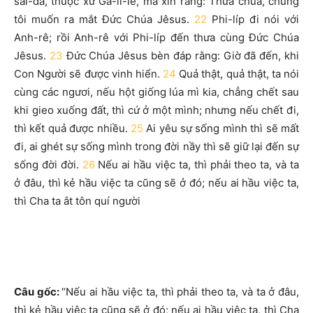
sai-đa, thuộc xứ Ga-li-lê, mà xin rằng: Thưa chúa, chúng
tôi muốn ra mắt Đức Chúa Jêsus.
22
Phi-líp đi nói với
Anh-rê; rồi Anh-rê với Phi-líp đến thưa cùng Đức Chúa
Jêsus.
23
Đức Chúa Jêsus bèn đáp rằng: Giờ đã đến, khi
Con Người sẽ được vinh hiển.
24
Quả thật, quả thật, ta nói
cùng các ngươi, nếu hột giống lúa mì kia, chẳng chết sau
khi gieo xuống đất, thì cứ ở một mình; nhưng nếu chết đi,
thì kết quả được nhiều.
25
Ai yêu sự sống mình thì sẽ mất
đi, ai ghét sự sống mình trong đời nầy thì sẽ giữ lại đến sự
sống đời đời.
26
Nếu ai hầu việc ta, thì phải theo ta, và ta
ở đâu, thì kẻ hầu việc ta cũng sẽ ở đó; nếu ai hầu việc ta,
thì Cha ta ắt tôn quí người
Câu gốc:
“Nếu ai hầu việc ta, thì phải theo ta, và ta ở đâu,
thì kẻ hầu việc ta cũng sẽ ở đó; nếu ai hầu việc ta, thì Cha