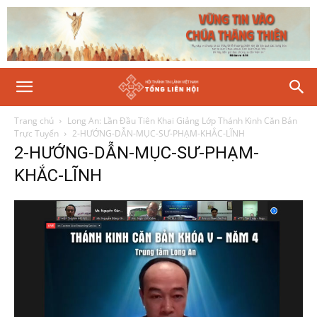
Trang chủ
Long An: Lần Đầu Tiên Khai Giảng Lớp Thánh Kinh Căn Bản
Trực Tuyến
2-HƯỚNG-DẪN-MỤC-SƯ-PHẠM-KHẮC-LĨNH
2-HƯỚNG-DẪN-MỤC-SƯ-PHẠM-
KHẮC-LĨNH