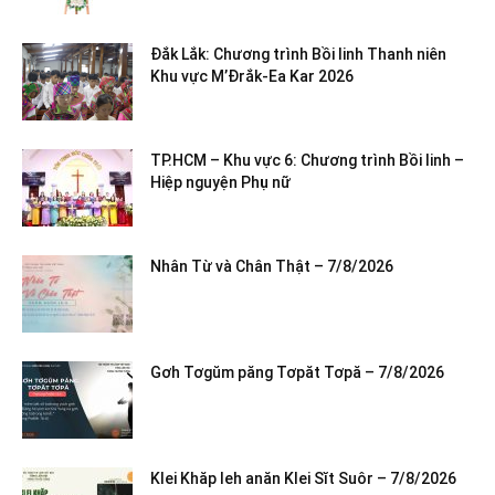
Đắk Lắk: Chương trình Bồi linh Thanh niên
Khu vực M’Đrắk-Ea Kar 2026
TP.HCM – Khu vực 6: Chương trình Bồi linh –
Hiệp nguyện Phụ nữ
Nhân Từ và Chân Thật – 7/8/2026
Gơh Tơgŭm păng Tơpăt Tơpă – 7/8/2026
Klei Khăp leh anăn Klei Sĭt Suôr – 7/8/2026