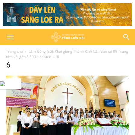
Trang chủ
Lâm Đồng (cũ): Khai giảng Thánh Kinh Căn Bản tại 09 Trung
tâm với gần 3.500 Học viên
6
6