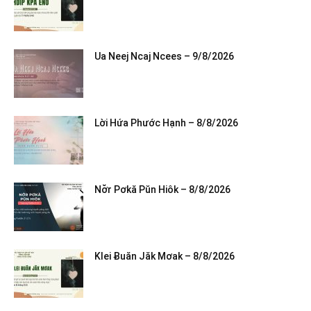
Ua Neej Ncaj Ncees – 9/8/2026
Lời Hứa Phước Hạnh – 8/8/2026
Nơ̆r Pơkă Pŭn Hiôk – 8/8/2026
Klei Ƀuăn Jăk Mơak – 8/8/2026