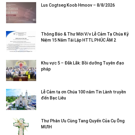
Lus Cogtseg Koob Hmoov – 8/8/2026
Thông Báo & Thư Mời V/v Lễ Cảm Tạ Chúa Kỷ
Niệm 15 Năm Tái Lập HTTL PHÚC ÂM 2
Khu vực 5 – Đắk Lắk: Bồi dưỡng Tuyên đạo
pháp
Lễ Cảm tạ ơn Chúa 100 năm Tin Lành truyền
đến Bạc Liêu
Thư Phân Ưu Cùng Tang Quyến Của Cụ Ông
MƯIH