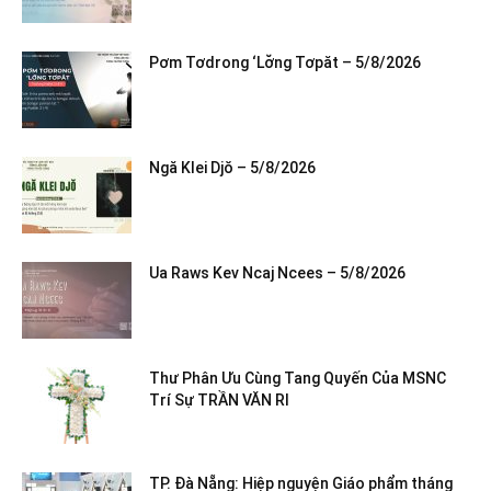
Pơm Tơdrong ‘Lơ̆ng Tơpăt – 5/8/2026
Ngă Klei Djŏ – 5/8/2026
Ua Raws Kev Ncaj Ncees – 5/8/2026
Thư Phân Ưu Cùng Tang Quyến Của MSNC
Trí Sự TRẦN VĂN RI
TP. Đà Nẵng: Hiệp nguyện Giáo phẩm tháng