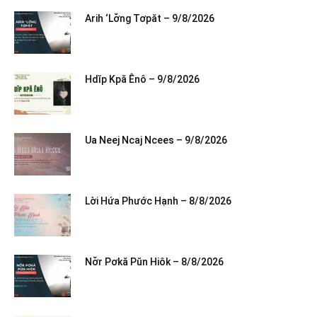
Arih ‘Lơ̆ng Tơpăt – 9/8/2026
Hdĭp Kpă Ênô – 9/8/2026
Ua Neej Ncaj Ncees – 9/8/2026
Lời Hứa Phước Hạnh – 8/8/2026
Nơ̆r Pơkă Pŭn Hiôk – 8/8/2026