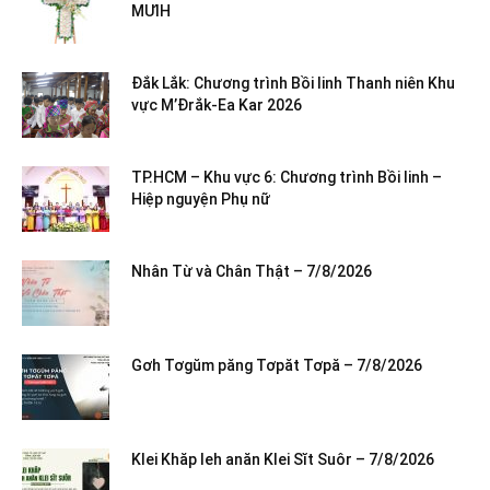
MƯIH
Đắk Lắk: Chương trình Bồi linh Thanh niên Khu
vực M’Đrắk-Ea Kar 2026
TP.HCM – Khu vực 6: Chương trình Bồi linh –
Hiệp nguyện Phụ nữ
Nhân Từ và Chân Thật – 7/8/2026
Gơh Tơgŭm păng Tơpăt Tơpă – 7/8/2026
Klei Khăp leh anăn Klei Sĭt Suôr – 7/8/2026