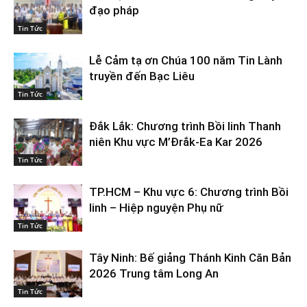
đạo pháp
Tin Tức
Lễ Cảm tạ ơn Chúa 100 năm Tin Lành
truyền đến Bạc Liêu
Tin Tức
Đắk Lắk: Chương trình Bồi linh Thanh
niên Khu vực M’Đrắk-Ea Kar 2026
Tin Tức
TP.HCM – Khu vực 6: Chương trình Bồi
linh – Hiệp nguyện Phụ nữ
Tin Tức
Tây Ninh: Bế giảng Thánh Kinh Căn Bản
2026 Trung tâm Long An
Tin Tức