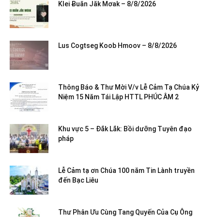
Klei Ƀuăn Jăk Mơak – 8/8/2026
Lus Cogtseg Koob Hmoov – 8/8/2026
Thông Báo & Thư Mời V/v Lễ Cảm Tạ Chúa Kỷ
Niệm 15 Năm Tái Lập HTTL PHÚC ÂM 2
Khu vực 5 – Đắk Lắk: Bồi dưỡng Tuyên đạo
pháp
Lễ Cảm tạ ơn Chúa 100 năm Tin Lành truyền
đến Bạc Liêu
Thư Phân Ưu Cùng Tang Quyến Của Cụ Ông