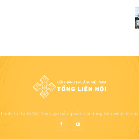
 Thánh Tin Lành Việt Nam giữ bản quyền nội dung trên website này