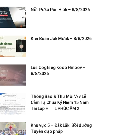
Nơ̆r Pơkă Pŭn Hiôk – 8/8/2026
Klei Ƀuăn Jăk Mơak – 8/8/2026
Lus Cogtseg Koob Hmoov –
8/8/2026
Thông Báo & Thư Mời V/v Lễ
Cảm Tạ Chúa Kỷ Niệm 15 Năm
Tái Lập HTTL PHÚC ÂM 2
Khu vực 5 – Đắk Lắk: Bồi dưỡng
Tuyên đạo pháp