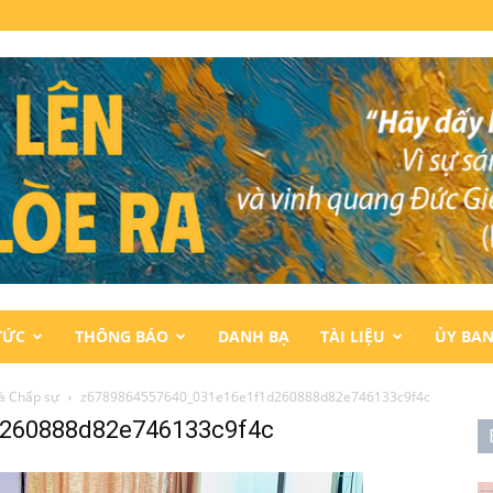
TỨC
THÔNG BÁO
DANH BẠ
TÀI LIỆU
ỦY BA
và Chấp sự
z6789864557640_031e16e1f1d260888d82e746133c9f4c
260888d82e746133c9f4c