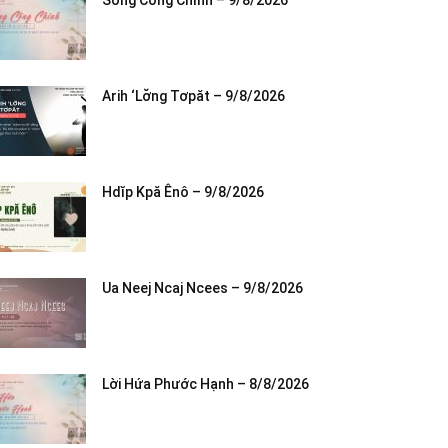
Sống Công Chính – 9/8/2026
Arih ‘Lơ̆ng Tơpăt – 9/8/2026
Hdĭp Kpă Ênô – 9/8/2026
Ua Neej Ncaj Ncees – 9/8/2026
Lời Hứa Phước Hạnh – 8/8/2026