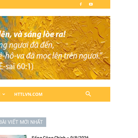
N
HTTLVN.COM
BÀI VIẾT MỚI NHẤT