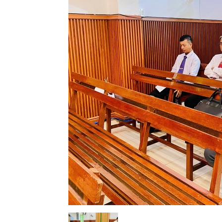
Lành
Việt
Nam