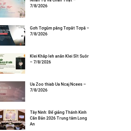
Nhân Từ và Chân Thật –
7/8/2026
Gơh Tơgŭm păng Tơpăt Tơpă –
7/8/2026
Klei Khăp leh anăn Klei Sĭt Suôr
– 7/8/2026
Ua Zoo thiab Ua Ncaj Ncees –
7/8/2026
Tây Ninh: Bế giảng Thánh Kinh
Căn Bản 2026 Trung tâm Long
An