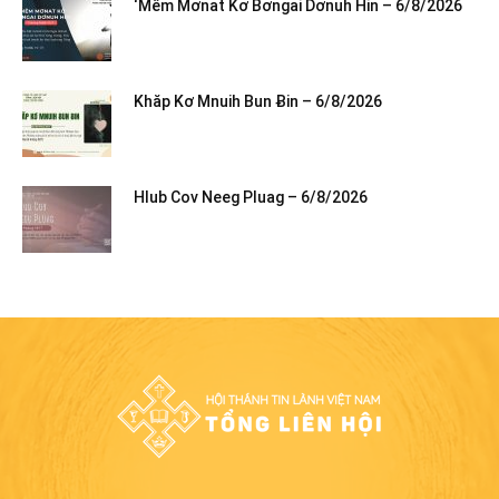
‘Mêm Mơnat Kơ Bơngai Dơnuh Hin – 6/8/2026
Khăp Kơ Mnuih Bun Ƀin – 6/8/2026
Hlub Cov Neeg Pluag – 6/8/2026