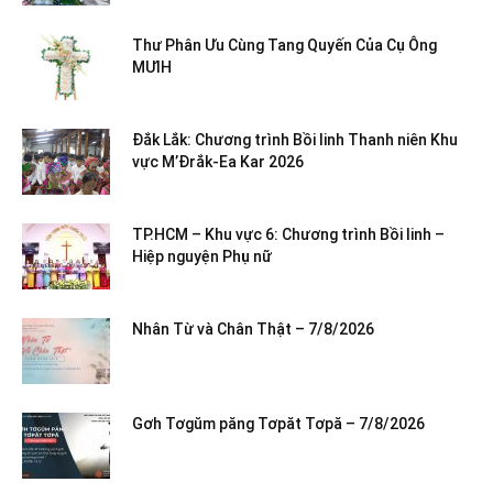
Thư Phân Ưu Cùng Tang Quyến Của Cụ Ông
MƯIH
Đắk Lắk: Chương trình Bồi linh Thanh niên Khu
vực M’Đrắk-Ea Kar 2026
TP.HCM – Khu vực 6: Chương trình Bồi linh –
Hiệp nguyện Phụ nữ
Nhân Từ và Chân Thật – 7/8/2026
Gơh Tơgŭm păng Tơpăt Tơpă – 7/8/2026