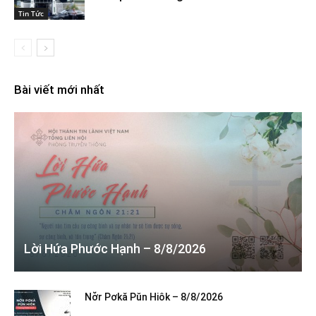
Tin Tức
Bài viết mới nhất
Lời Hứa Phước Hạnh – 8/8/2026
Nơ̆r Pơkă Pŭn Hiôk – 8/8/2026