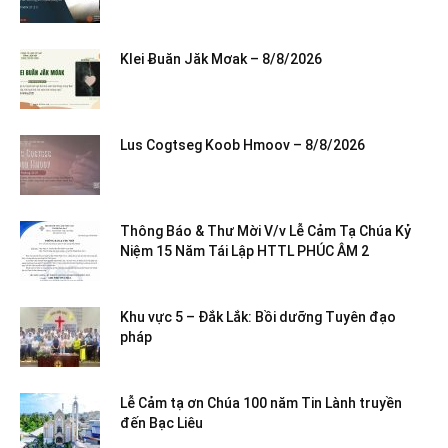
Klei Ƀuăn Jăk Mơak – 8/8/2026
Lus Cogtseg Koob Hmoov – 8/8/2026
Thông Báo & Thư Mời V/v Lễ Cảm Tạ Chúa Kỷ
Niệm 15 Năm Tái Lập HTTL PHÚC ÂM 2
Khu vực 5 – Đắk Lắk: Bồi dưỡng Tuyên đạo
pháp
Lễ Cảm tạ ơn Chúa 100 năm Tin Lành truyền
đến Bạc Liêu