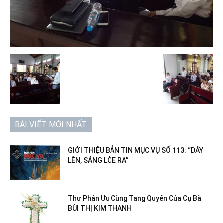
BÀI VIẾT MỚI NHẤT
GIỚI THIỆU BẢN TIN MỤC VỤ SỐ 113: “DẤY
LÊN, SÁNG LÒE RA”
Thư Phân Ưu Cùng Tang Quyến Của Cụ Bà
BÙI THỊ KIM THANH