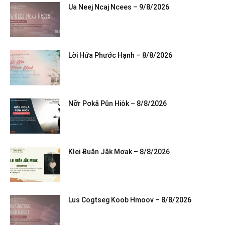
Ua Neej Ncaj Ncees – 9/8/2026
Lời Hứa Phước Hạnh – 8/8/2026
Nơ̆r Pơkă Pŭn Hiôk – 8/8/2026
Klei Ƀuăn Jăk Mơak – 8/8/2026
Lus Cogtseg Koob Hmoov – 8/8/2026