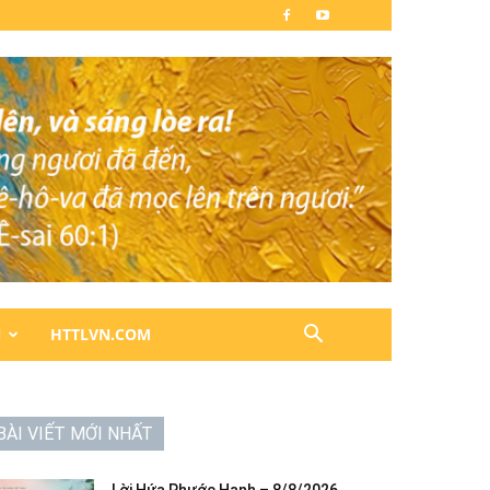
N
HTTLVN.COM
BÀI VIẾT MỚI NHẤT