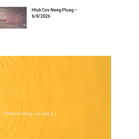
Hlub Cov Neeg Pluag –
6/8/2026
 | Website đang xây dựng |