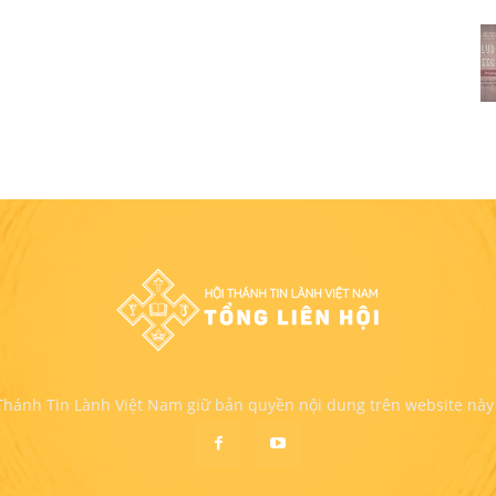
 Thánh Tin Lành Việt Nam giữ bản quyền nội dung trên website này