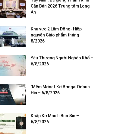
Tây Ninh: Bế giảng Thánh Kinh
Căn Bản 2026 Trung tâm Long
An
Khu vực 2 Lâm Đồng- Hiệp
nguyện Giáo phẩm tháng
8/2026
Yêu Thương Người Nghèo Khổ –
6/8/2026
‘Mêm Mơnat Kơ Bơngai Dơnuh
Hin – 6/8/2026
Khăp Kơ Mnuih Bun Ƀin –
6/8/2026