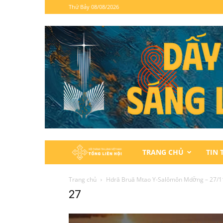
Thứ Bảy 08/08/2026
Hội
TRANG CHỦ
TIN 
Thánh
Trang chủ
Hdră Bruă Mtao Y‑Salômôn Mdơ̆ng – 27/1
27
Tin