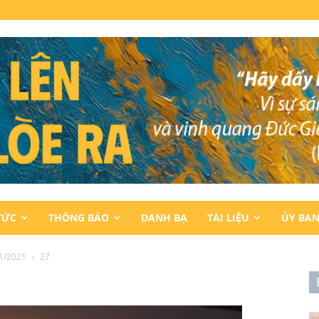
TỨC
THÔNG BÁO
DANH BẠ
TÀI LIỆU
ỦY BA
1/2021
27