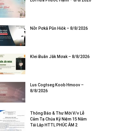
Lời Hứa Phước Hạnh – 8/8/2026
Nơ̆r Pơkă Pŭn Hiôk – 8/8/2026
Klei Ƀuăn Jăk Mơak – 8/8/2026
Lus Cogtseg Koob Hmoov –
8/8/2026
Thông Báo & Thư Mời V/v Lễ
Cảm Tạ Chúa Kỷ Niệm 15 Năm
Tái Lập HTTL PHÚC ÂM 2