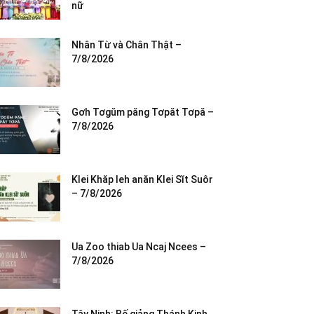
nữ
Nhân Từ và Chân Thật –
7/8/2026
Gơh Tơgŭm păng Tơpăt Tơpă –
7/8/2026
Klei Khăp leh anăn Klei Sĭt Suôr
– 7/8/2026
Ua Zoo thiab Ua Ncaj Ncees –
7/8/2026