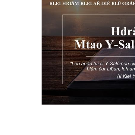
Lành
Việt
Nam