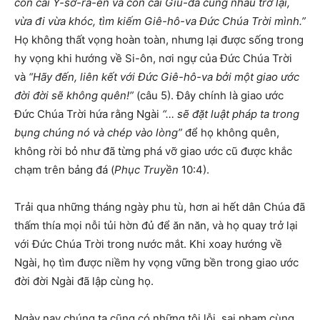
con cái Y-sơ-ra-ên và con cái Giu-đa cùng nhau trở lại,
vừa đi vừa khóc, tìm kiếm Giê-hô-va Đức Chúa Trời mình.”
Họ không thất vọng hoàn toàn, nhưng lại được sống trong
hy vọng khi hướng về Si-ôn, nơi ngự của Đức Chúa Trời
và
“Hãy đến, liên kết với Đức Giê-hô-va bởi một giao ước
đời đời sẽ không quên!”
(câu 5). Đây chính là giao ước
Đức Chúa Trời hứa rằng Ngài
“…
sẽ đặt luật pháp ta trong
bụng chúng nó và chép vào lòng
”
để họ không quên,
không rời bỏ như đã từng phá vỡ giao ước cũ được khắc
chạm trên bảng đá (
Phục Truyền
10:4).
Trải qua những tháng ngày phu tù, hơn ai hết dân Chúa đã
thấm thía mọi nỗi tủi hờn đủ để ăn năn, và họ quay trở lại
với Đức Chúa Trời trong nước mắt. Khi xoay hướng về
Ngài, họ tìm được niềm hy vọng vững bền trong giao ước
đời đời Ngài đã lập cùng họ.
Ngày nay chúng ta cũng có những tội lỗi, sai phạm cùng