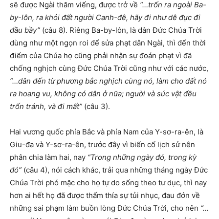
sẽ được Ngài thăm viếng, được trở về
“…trốn ra ngoài Ba-
by-lôn, ra khỏi đất người Canh-đê, hãy đi như dê đực đi
đầu bầy”
(câu 8). Riêng Ba-by-lôn, là dân Đức Chúa Trời
dùng như một ngọn roi để sửa phạt dân Ngài, thì đến thời
điểm của Chúa họ cũng phải nhận sự đoán phạt vì đã
chống nghịch cùng Đức Chúa Trời cũng như với các nước,
“…dân đến từ phương bắc nghịch cùng nó, làm cho đất nó
ra hoang vu, không có dân ở nữa; người và súc vật đều
trốn tránh, và đi mất”
(câu 3).
Hai vương quốc phía Bắc và phía Nam của Y-sơ-ra-ên, là
Giu-đa và Y-sơ-ra-ên, trước đây vì biến cố lịch sử nên
phân chia làm hai, nay
“Trong những ngày đó, trong kỳ
đó”
(câu 4), nói cách khác, trải qua những tháng ngày Đức
Chúa Trời phó mặc cho họ tự do sống theo tư dục, thì nay
hơn ai hết họ đã được thấm thía sự tủi nhục, đau đớn về
những sai phạm làm buồn lòng Đức Chúa Trời, cho nên
“…