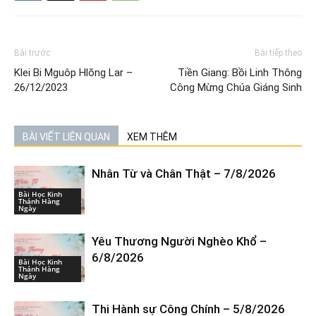
Bài trước
Bài tiếp theo
Klei Bi Mguôp Hlŏng Lar –
Tiền Giang: Bồi Linh Thông
26/12/2023
Công Mừng Chúa Giáng Sinh
BÀI VIẾT LIÊN QUAN
XEM THÊM
Nhân Từ và Chân Thật – 7/8/2026
Bài Học Kinh
Thánh Hàng
Ngày
Yêu Thương Người Nghèo Khổ –
6/8/2026
Bài Học Kinh
Thánh Hàng
Ngày
Thi Hành sự Công Chính – 5/8/2026