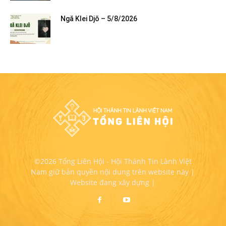
Ngă Klei Djŏ – 5/8/2026
©2026 Tổng Liên Hội - Hội Thánh Tin Lành Việt
Nam giữ bản quyền nội dung trên website này |
Website đang xây dựng |