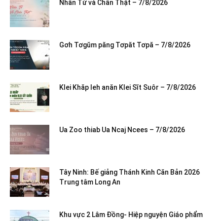
Nhân Từ và Chân Thật – 7/8/2026
Gơh Tơgŭm păng Tơpăt Tơpă – 7/8/2026
Klei Khăp leh anăn Klei Sĭt Suôr – 7/8/2026
Ua Zoo thiab Ua Ncaj Ncees – 7/8/2026
Tây Ninh: Bế giảng Thánh Kinh Căn Bản 2026
Trung tâm Long An
Khu vực 2 Lâm Đồng- Hiệp nguyện Giáo phẩm