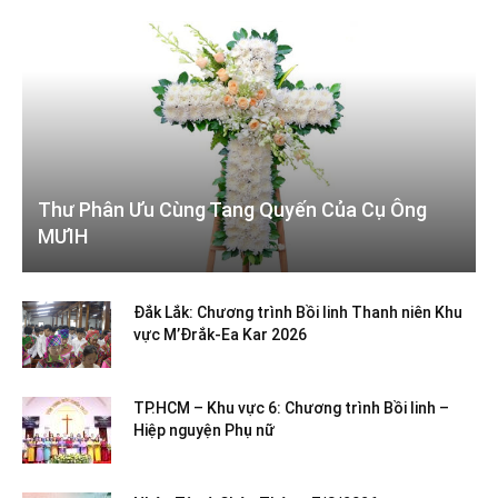
Thư Phân Ưu Cùng Tang Quyến Của Cụ Ông
MƯIH
Đắk Lắk: Chương trình Bồi linh Thanh niên Khu
vực M’Đrắk-Ea Kar 2026
TP.HCM – Khu vực 6: Chương trình Bồi linh –
Hiệp nguyện Phụ nữ