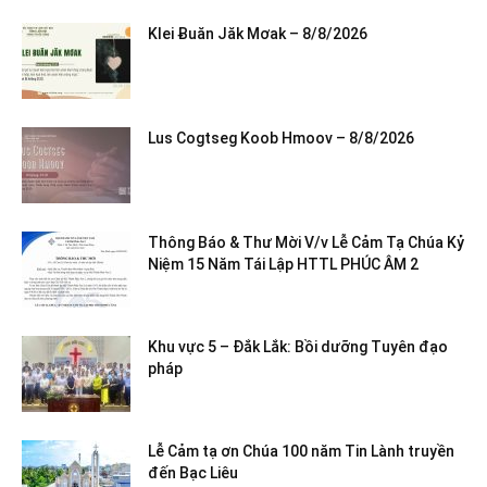
Klei Ƀuăn Jăk Mơak – 8/8/2026
Lus Cogtseg Koob Hmoov – 8/8/2026
Thông Báo & Thư Mời V/v Lễ Cảm Tạ Chúa Kỷ
Niệm 15 Năm Tái Lập HTTL PHÚC ÂM 2
Khu vực 5 – Đắk Lắk: Bồi dưỡng Tuyên đạo
pháp
Lễ Cảm tạ ơn Chúa 100 năm Tin Lành truyền
đến Bạc Liêu