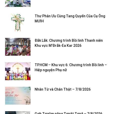
Thư Phân Ưu Cùng Tang Quyến Của Cụ Ông
MƯIH
Đắk Lắk: Chương trình Bồi linh Thanh niên
Khu vực M’Đrắk-Ea Kar 2026
TP.HCM – Khu vực 6: Chương trình Bồi linh –
Hiệp nguyện Phụ nữ
Nhân Từ và Chân Thật – 7/8/2026
Gơh Tơgŭm păng Tơpăt Tơpă – 7/8/2026