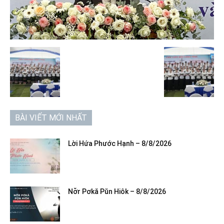
BÀI VIẾT MỚI NHẤT
Lời Hứa Phước Hạnh – 8/8/2026
Nơ̆r Pơkă Pŭn Hiôk – 8/8/2026