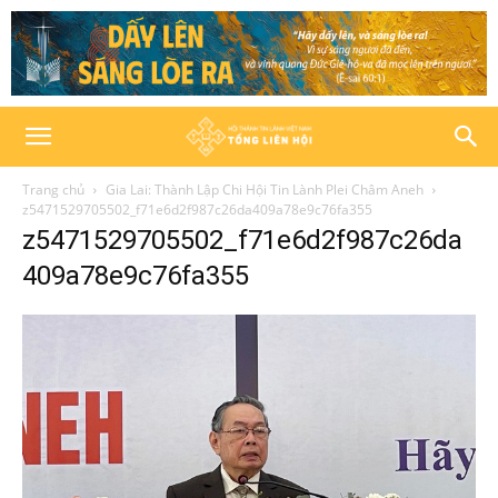
Trang chủ
Gia Lai: Thành Lập Chi Hội Tin Lành Plei Châm Aneh
z5471529705502_f71e6d2f987c26da409a78e9c76fa355
z5471529705502_f71e6d2f987c26da
409a78e9c76fa355