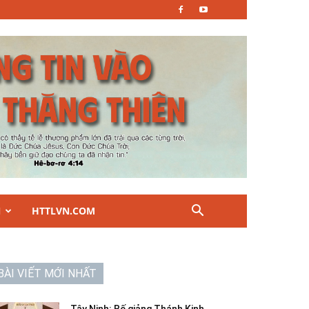
N
HTTLVN.COM
BÀI VIẾT MỚI NHẤT