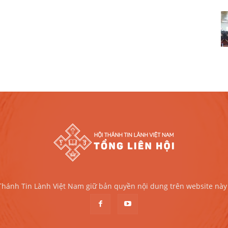
 Thánh Tin Lành Việt Nam giữ bản quyền nội dung trên website này