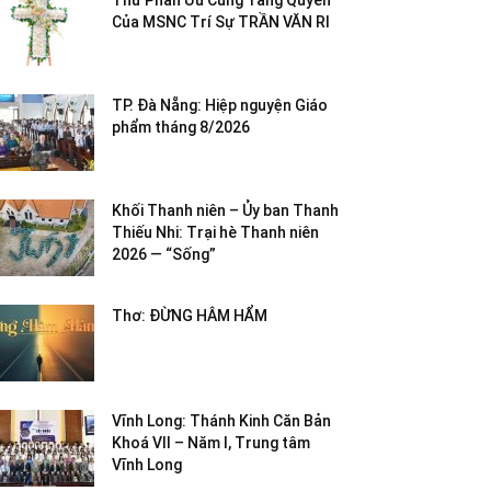
Thư Phân Ưu Cùng Tang Quyến
Của MSNC Trí Sự TRẦN VĂN RI
TP. Đà Nẵng: Hiệp nguyện Giáo
phẩm tháng 8/2026
Khối Thanh niên – Ủy ban Thanh
Thiếu Nhi: Trại hè Thanh niên
2026 — “Sống”
Thơ: ĐỪNG HÂM HẨM
Vĩnh Long: Thánh Kinh Căn Bản
Khoá VII – Năm I, Trung tâm
Vĩnh Long