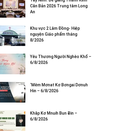
Tây Ninh: Bế giảng Thánh Kinh
Căn Bản 2026 Trung tâm Long
An
Khu vực 2 Lâm Đồng- Hiệp
nguyện Giáo phẩm tháng
8/2026
Yêu Thương Người Nghèo Khổ –
6/8/2026
‘Mêm Mơnat Kơ Bơngai Dơnuh
Hin – 6/8/2026
Khăp Kơ Mnuih Bun Ƀin –
6/8/2026