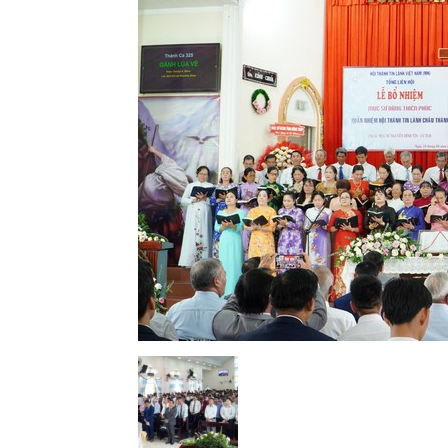
Lành
Việt
Nam