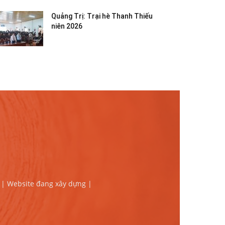
Quảng Trị: Trại hè Thanh Thiếu
niên 2026
 | Website đang xây dựng |