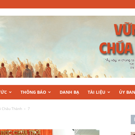
TỨC
THÔNG BÁO
DANH BẠ
TÀI LIỆU
ỦY BA
i Châu Thành
7