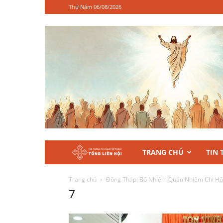
Thứ Năm 06/08/2026
Hội
TRANG CHỦ
TIN 
Thánh
Trang chủ
Đồng Tháp: Bổ Nhiệm Quản Nhiệm Chi Hộ
7
Tin