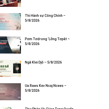
Thi Hành sự Công Chính –
5/8/2026
Pơm Tơdrong ‘Lơ̆ng Tơpăt –
5/8/2026
Ngă Klei Djŏ – 5/8/2026
Ua Raws Kev Ncaj Ncees –
5/8/2026