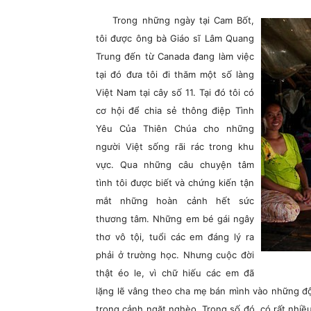
Trong những ngày tại Cam Bốt,
tôi được ông bà Giáo sĩ Lâm Quang
Trung đến từ Canada đang làm việc
tại đó đưa tôi đi thăm một số làng
Việt Nam tại cây số 11. Tại đó tôi có
cơ hội để chia sẻ thông điệp Tình
Yêu Của Thiên Chúa cho những
người Việt sống rãi rác trong khu
vực. Qua những câu chuyện tâm
tình tôi được biết và chứng kiến tận
mắt những hoàn cảnh hết sức
thương tâm. Những em bé gái ngây
thơ vô tội, tuổi các em đáng lý ra
phải ở trường học. Nhưng cuộc đời
thật éo le, vì chữ hiếu các em đã
lặng lẽ vâng theo cha mẹ bán mình vào những độ
trong cảnh ngặt nghèo. Trong số đó, có rất nhiều