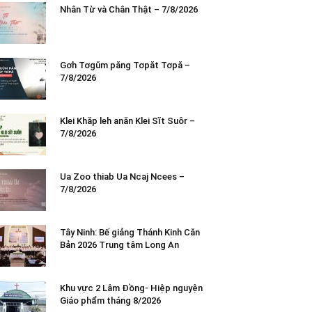
Nhân Từ và Chân Thật – 7/8/2026
Gơh Tơgŭm păng Tơpăt Tơpă –
7/8/2026
Klei Khăp leh anăn Klei Sĭt Suôr –
7/8/2026
Ua Zoo thiab Ua Ncaj Ncees –
7/8/2026
Tây Ninh: Bế giảng Thánh Kinh Căn
Bản 2026 Trung tâm Long An
Khu vực 2 Lâm Đồng- Hiệp nguyện
Giáo phẩm tháng 8/2026