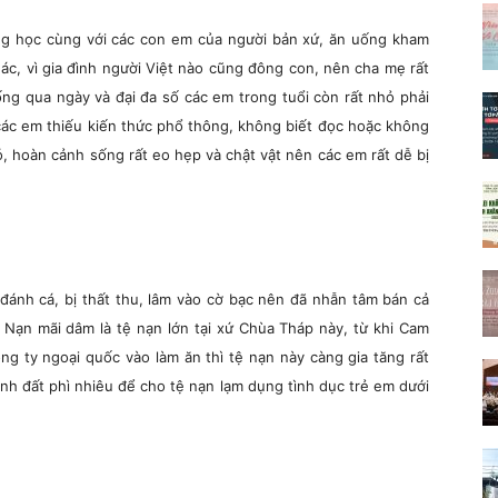
g học cùng với các con em của người bản xứ, ăn uống kham
ác, vì gia đình người Việt nào cũng đông con, nên cha mẹ rất
ng qua ngày và đại đa số các em trong tuổi còn rất nhỏ phải
 các em thiếu kiến thức phổ thông, không biết đọc hoặc không
, hoàn cảnh sống rất eo hẹp và chật vật nên các em rất dễ bị
đánh cá, bị thất thu, lâm vào cờ bạc nên đã nhẫn tâm bán cả
 Nạn mãi dâm là tệ nạn lớn tại xứ Chùa Tháp này, từ khi Cam
g ty ngoại quốc vào làm ăn thì tệ nạn này càng gia tăng rất
nh đất phì nhiêu để cho tệ nạn lạm dụng tình dục trẻ em dưới