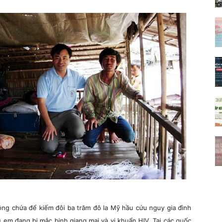
ng chứa để kiếm đôi ba trăm đô la Mỹ hầu cứu nguy gia đình
 em đang bị mắc bịnh giang mai và vi khuẩn HIV. Tại các quốc