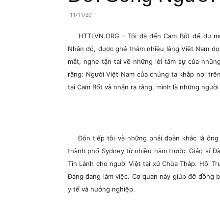
Lành
11/11/2011
Việt
HTTLVN.ORG – Tôi đã đến Cam Bốt để dự một 
Nam
Nhân đó, được ghé thăm nhiều làng Việt Nam dọ
mắt, nghe tận tai về những lời tâm sự của những
rằng: Người Việt Nam của chúng ta khắp nơi trên
tại Cam Bốt và nhận ra rằng, mình là những ngườ
Đón tiếp tôi và những phái đoàn khác là ông
thành phố Sydney từ nhiều năm trước. Giáo sĩ Đ
Tin Lành cho người Việt tại xứ Chùa Tháp. Hội T
Đàng đang làm việc. Cơ quan này giúp đỡ đồng b
y tế và hướng nghiệp.