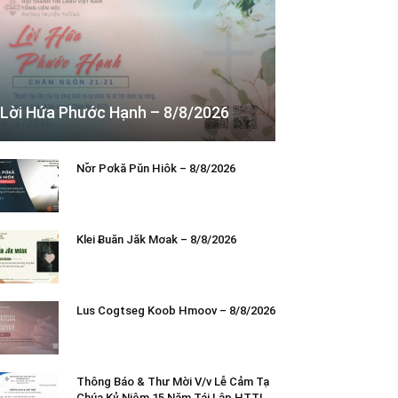
Lời Hứa Phước Hạnh – 8/8/2026
Nơ̆r Pơkă Pŭn Hiôk – 8/8/2026
Klei Ƀuăn Jăk Mơak – 8/8/2026
Lus Cogtseg Koob Hmoov – 8/8/2026
Thông Báo & Thư Mời V/v Lễ Cảm Tạ
Chúa Kỷ Niệm 15 Năm Tái Lập HTTL