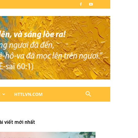
N
HTTLVN.COM
ài viết mới nhất