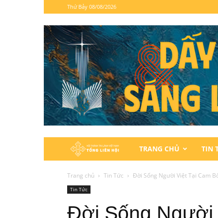
Thứ Bảy 08/08/2026
Hội
TRANG CHỦ
TIN 
Thánh
Trang chủ
Tin Tức
Đời Sống Người Việt Tại Cam Bố
Tin Tức
Tin
Đời Sống Người 