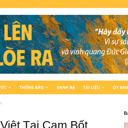
TỨC
THÔNG BÁO
DANH BẠ
TÀI LIỆU
ỦY BA
t.
B
Việt Tại Cam Bốt.