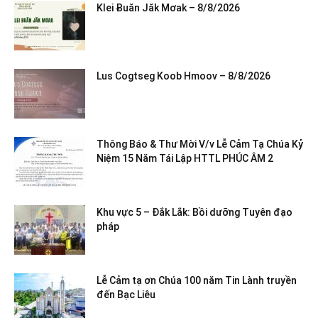
Klei Ƀuăn Jăk Mơak – 8/8/2026
Lus Cogtseg Koob Hmoov – 8/8/2026
Thông Báo & Thư Mời V/v Lễ Cảm Tạ Chúa Kỷ
Niệm 15 Năm Tái Lập HTTL PHÚC ÂM 2
Khu vực 5 – Đắk Lắk: Bồi dưỡng Tuyên đạo
pháp
Lễ Cảm tạ ơn Chúa 100 năm Tin Lành truyền
đến Bạc Liêu