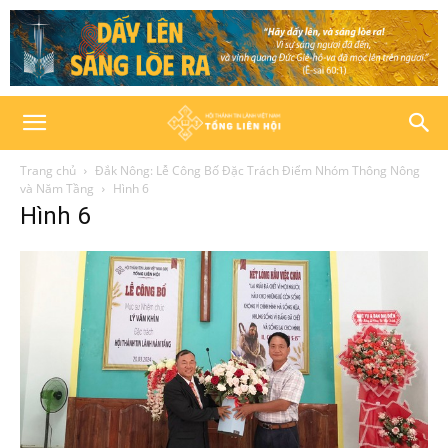
Trang chủ
Đắk Nông: Lễ Công Bố Đặc Trách Điểm Nhóm Thông Nông
và Năm Tầng
Hình 6
Hình 6