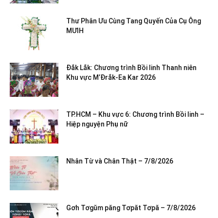
Thư Phân Ưu Cùng Tang Quyến Của Cụ Ông
MƯIH
Đắk Lắk: Chương trình Bồi linh Thanh niên
Khu vực M’Đrắk-Ea Kar 2026
TP.HCM – Khu vực 6: Chương trình Bồi linh –
Hiệp nguyện Phụ nữ
Nhân Từ và Chân Thật – 7/8/2026
Gơh Tơgŭm păng Tơpăt Tơpă – 7/8/2026