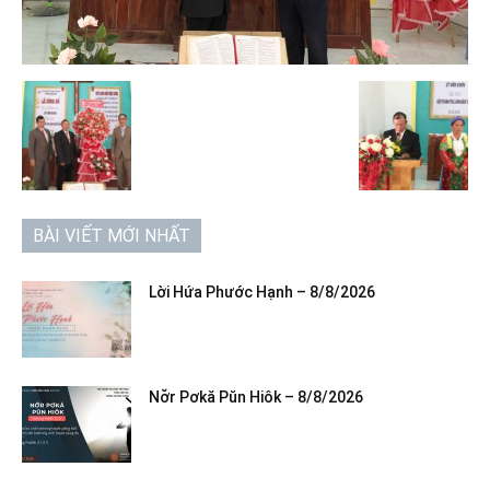
BÀI VIẾT MỚI NHẤT
Lời Hứa Phước Hạnh – 8/8/2026
Nơ̆r Pơkă Pŭn Hiôk – 8/8/2026