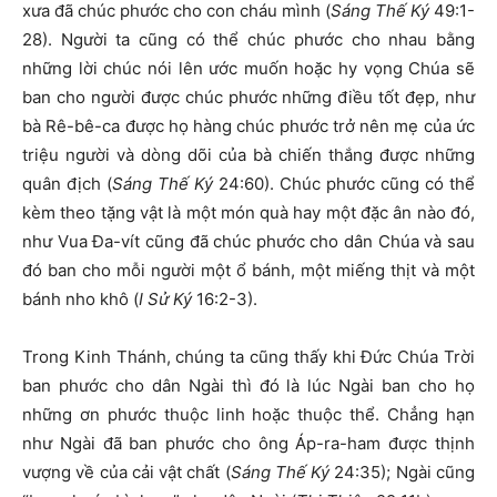
xưa đã chúc phước cho con cháu mình (
Sáng Thế Ký
49:1-
28). Người ta cũng có thể chúc phước cho nhau bằng
những lời chúc nói lên ước muốn hoặc hy vọng Chúa sẽ
ban cho người được chúc phước những điều tốt đẹp, như
bà Rê-bê-ca được họ hàng chúc phước trở nên mẹ của ức
triệu người và dòng dõi của bà chiến thắng được những
quân địch (
Sáng Thế Ký
24:60). Chúc phước cũng có thể
kèm theo tặng vật là một món quà hay một đặc ân nào đó,
như Vua Đa-vít cũng đã chúc phước cho dân Chúa và sau
đó ban cho mỗi người một ổ bánh, một miếng thịt và một
bánh nho khô (
I Sử Ký
16:2-3).
Trong Kinh Thánh, chúng ta cũng thấy khi Đức Chúa Trời
ban phước cho dân Ngài thì đó là lúc Ngài ban cho họ
những ơn phước thuộc linh hoặc thuộc thể. Chẳng hạn
như Ngài đã ban phước cho ông Áp-ra-ham được thịnh
vượng về của cải vật chất (
Sáng Thế Ký
24:35); Ngài cũng