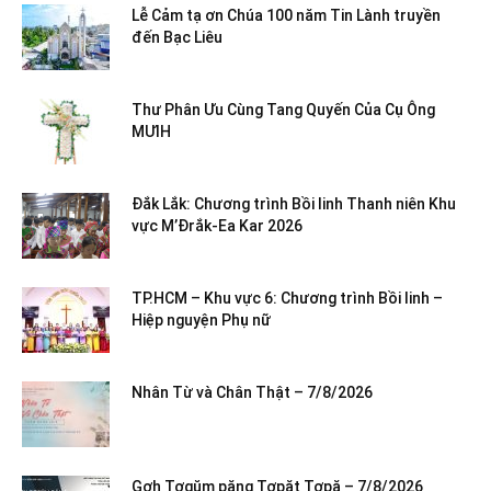
Lễ Cảm tạ ơn Chúa 100 năm Tin Lành truyền
đến Bạc Liêu
Thư Phân Ưu Cùng Tang Quyến Của Cụ Ông
MƯIH
Đắk Lắk: Chương trình Bồi linh Thanh niên Khu
vực M’Đrắk-Ea Kar 2026
TP.HCM – Khu vực 6: Chương trình Bồi linh –
Hiệp nguyện Phụ nữ
Nhân Từ và Chân Thật – 7/8/2026
Gơh Tơgŭm păng Tơpăt Tơpă – 7/8/2026