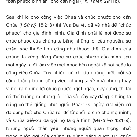
“ban phước bình an” cho dân Ngài (
Thi Thiên
29:11b).
Sau khi lo cho công việc Chúa và chúc phước cho dân
Chúa (
I Sử Ký
16:2-3) thì Vua Đa-vít đã về nhà để “chúc
phước” cho gia đình mình. Gia đình phải là nơi được sự
chúc phước của chúng ta bằng những lời cầu nguyện, sự
chăm sóc thuộc linh cũng như thuộc thể. Gia đình của
chúng ta xứng đáng được sự chúc phước của mình sau
một ngày ra đi làm việc mệt nhọc bên ngoài xã hội hoặc lo
công việc Chúa. Tuy nhiên, có khi do những mệt mỏi và
căng thẳng trong công việc, chúng ta về nhà nhưng thay
vì nói ra những lời chúc phước ngọt ngào, gây dựng, thì lại
có thể buông ra những lời “rủa sả” đầy cay đắng. Chúng ta
cũng có thể giống như người Pha-ri-si ngày xưa viện cớ
đã dâng hết cho Chúa rồi để từ chối lo cho cha mẹ mình,
và Chúa Giê-xu đã gọi họ là giả hình (
Ma-thi-ơ
15:1-9).
Những người thân yêu, những người quan trọng nhất
trong cuộc đời của chúng ta xứng đáng được sự “chúc