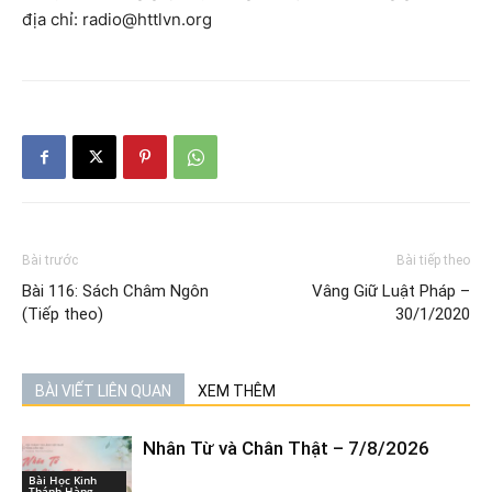
địa chỉ: radio@httlvn.org
Bài trước
Bài tiếp theo
Bài 116: Sách Châm Ngôn
Vâng Giữ Luật Pháp –
(Tiếp theo)
30/1/2020
BÀI VIẾT LIÊN QUAN
XEM THÊM
Nhân Từ và Chân Thật – 7/8/2026
Bài Học Kinh
Thánh Hàng