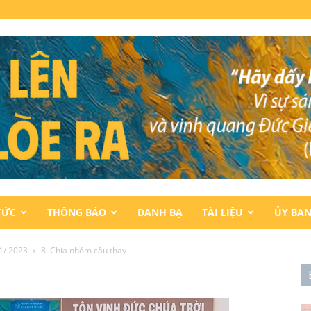
TỨC
THÔNG BÁO
DANH BẠ
TÀI LIỆU
ỦY BA
1/ 2023
8. Chia nhóm cầu thay