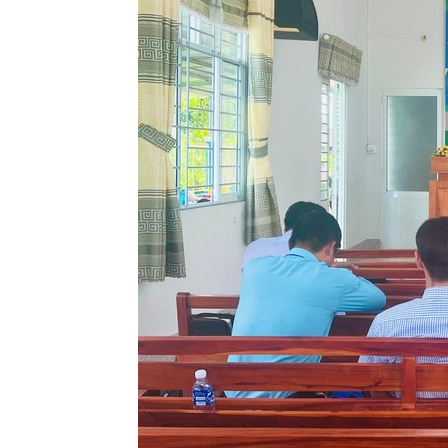
Lành
Việt
Nam