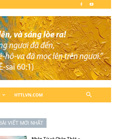
N
HTTLVN.COM
BÀI VIẾT MỚI NHẤT