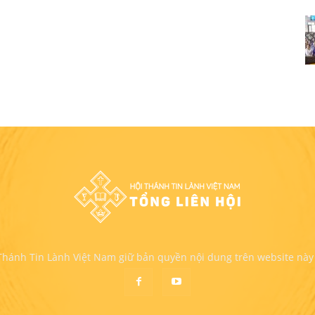
 Thánh Tin Lành Việt Nam giữ bản quyền nội dung trên website này