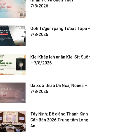
Nhân Từ và Chân Thật –
7/8/2026
Gơh Tơgŭm păng Tơpăt Tơpă –
7/8/2026
Klei Khăp leh anăn Klei Sĭt Suôr
– 7/8/2026
Ua Zoo thiab Ua Ncaj Ncees –
7/8/2026
Tây Ninh: Bế giảng Thánh Kinh
Căn Bản 2026 Trung tâm Long
An