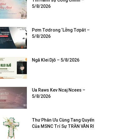
Thi Hành sự Công Chính –
5/8/2026
Pơm Tơdrong ‘Lơ̆ng Tơpăt –
5/8/2026
Ngă Klei Djŏ – 5/8/2026
Ua Raws Kev Ncaj Ncees –
5/8/2026
Thư Phân Ưu Cùng Tang Quyến
Của MSNC Trí Sự TRẦN VĂN RI