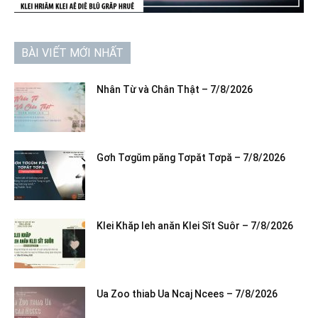
BÀI VIẾT MỚI NHẤT
Nhân Từ và Chân Thật – 7/8/2026
Gơh Tơgŭm păng Tơpăt Tơpă – 7/8/2026
Klei Khăp leh anăn Klei Sĭt Suôr – 7/8/2026
Ua Zoo thiab Ua Ncaj Ncees – 7/8/2026