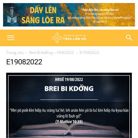
Trang chủ
Brei Bi Kdơ̆ng – 19/8/2022
E19082022
E19082022