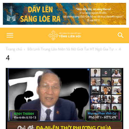
Trang chủ
Bồi Linh Trung Lão Niên Và Nữ Giới Tại HT Ngô Gia Tự
4
4