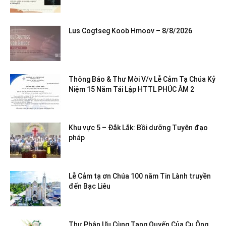
Lus Cogtseg Koob Hmoov – 8/8/2026
Thông Báo & Thư Mời V/v Lễ Cảm Tạ Chúa Kỷ
Niệm 15 Năm Tái Lập HTTL PHÚC ÂM 2
Khu vực 5 – Đắk Lắk: Bồi dưỡng Tuyên đạo
pháp
Lễ Cảm tạ ơn Chúa 100 năm Tin Lành truyền
đến Bạc Liêu
Thư Phân Ưu Cùng Tang Quyến Của Cụ Ông