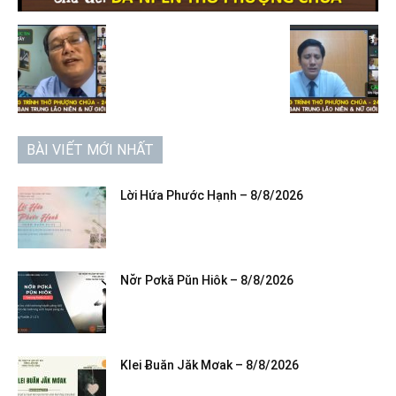
BÀI VIẾT MỚI NHẤT
Lời Hứa Phước Hạnh – 8/8/2026
Nơ̆r Pơkă Pŭn Hiôk – 8/8/2026
Klei Ƀuăn Jăk Mơak – 8/8/2026