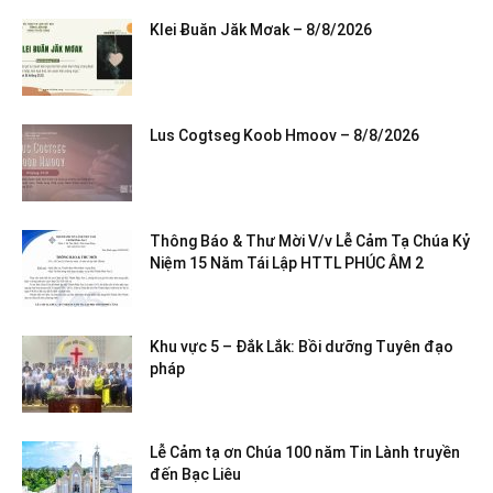
Klei Ƀuăn Jăk Mơak – 8/8/2026
Lus Cogtseg Koob Hmoov – 8/8/2026
Thông Báo & Thư Mời V/v Lễ Cảm Tạ Chúa Kỷ
Niệm 15 Năm Tái Lập HTTL PHÚC ÂM 2
Khu vực 5 – Đắk Lắk: Bồi dưỡng Tuyên đạo
pháp
Lễ Cảm tạ ơn Chúa 100 năm Tin Lành truyền
đến Bạc Liêu