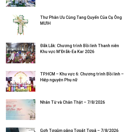
Thư Phân Ưu Cùng Tang Quyến Của Cụ Ông
MƯIH
Đắk Lắk: Chương trình Bồi linh Thanh niên
Khu vực M’Đrắk-Ea Kar 2026
TP.HCM – Khu vực 6: Chương trình Bồi linh –
Hiệp nguyện Phụ nữ
Nhân Từ và Chân Thật – 7/8/2026
Gơh Tơgŭm păng Tơpăt Tơpă – 7/8/2026