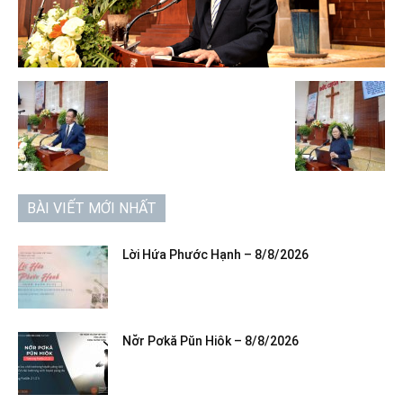
BÀI VIẾT MỚI NHẤT
Lời Hứa Phước Hạnh – 8/8/2026
Nơ̆r Pơkă Pŭn Hiôk – 8/8/2026