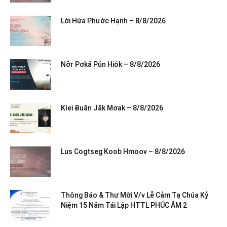
Lời Hứa Phước Hạnh – 8/8/2026
Nơ̆r Pơkă Pŭn Hiôk – 8/8/2026
Klei Ƀuăn Jăk Mơak – 8/8/2026
Lus Cogtseg Koob Hmoov – 8/8/2026
Thông Báo & Thư Mời V/v Lễ Cảm Tạ Chúa Kỷ
Niệm 15 Năm Tái Lập HTTL PHÚC ÂM 2