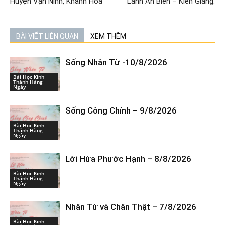
Huyện Vạn Ninh, Khánh Hòa
Lành An Biên – Kiên Giang.
BÀI VIẾT LIÊN QUAN
XEM THÊM
Sống Nhân Từ -10/8/2026
Bài Học Kinh
Thánh Hàng
Ngày
Sống Công Chính – 9/8/2026
Bài Học Kinh
Thánh Hàng
Ngày
Lời Hứa Phước Hạnh – 8/8/2026
Bài Học Kinh
Thánh Hàng
Ngày
Nhân Từ và Chân Thật – 7/8/2026
Bài Học Kinh