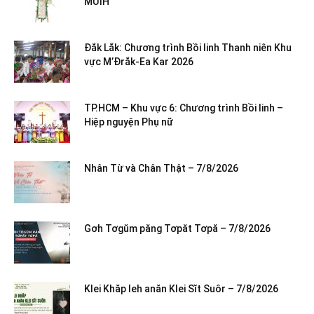
MƯIH
Đắk Lắk: Chương trình Bồi linh Thanh niên Khu
vực M’Đrắk-Ea Kar 2026
TP.HCM – Khu vực 6: Chương trình Bồi linh –
Hiệp nguyện Phụ nữ
Nhân Từ và Chân Thật – 7/8/2026
Gơh Tơgŭm păng Tơpăt Tơpă – 7/8/2026
Klei Khăp leh anăn Klei Sĭt Suôr – 7/8/2026