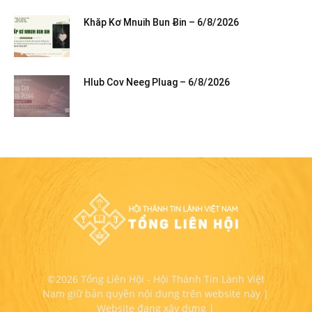
Khăp Kơ Mnuih Bun Ƀin – 6/8/2026
Hlub Cov Neeg Pluag – 6/8/2026
©2026 Tổng Liên Hội - Hội Thánh Tin Lành Việt
Nam giữ bản quyền nội dung trên website này |
Website đang xây dựng |