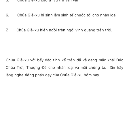
5. Chúa Giê-xu bảo trì vũ trụ vạn vật
6. Chúa Giê-xu hi sinh làm sinh tế chuộc tội cho nhân loại
7. Chúa Giê-xu hiện ngồi trên ngôi vinh quang trên trời.
Chúa Giê-xu với bẩy đặc tính kể trên đã và đang mặc khải Đức
Chúa Trời, Thượng Đế cho nhân loại và mỗi chúng ta. Xin hãy
lắng nghe tiếng phán dạy của Chúa Giê-xu hôm nay.