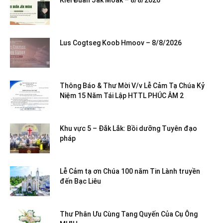
Lus Cogtseg Koob Hmoov – 8/8/2026
Thông Báo & Thư Mời V/v Lễ Cảm Tạ Chúa Kỷ
Niệm 15 Năm Tái Lập HTTL PHÚC ÂM 2
Khu vực 5 – Đắk Lắk: Bồi dưỡng Tuyên đạo
pháp
Lễ Cảm tạ ơn Chúa 100 năm Tin Lành truyền
đến Bạc Liêu
Thư Phân Ưu Cùng Tang Quyến Của Cụ Ông