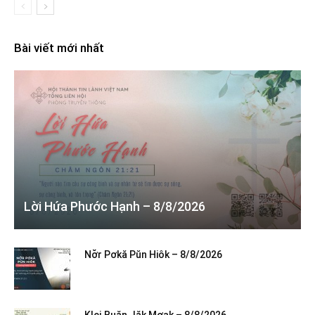
Bài viết mới nhất
Lời Hứa Phước Hạnh – 8/8/2026
Nơ̆r Pơkă Pŭn Hiôk – 8/8/2026
Klei Ƀuăn Jăk Mơak – 8/8/2026