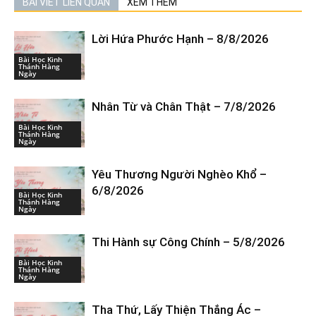
BÀI VIẾT LIÊN QUAN
XEM THÊM
Lời Hứa Phước Hạnh – 8/8/2026
Bài Học Kinh
Thánh Hàng
Ngày
Nhân Từ và Chân Thật – 7/8/2026
Bài Học Kinh
Thánh Hàng
Ngày
Yêu Thương Người Nghèo Khổ –
6/8/2026
Bài Học Kinh
Thánh Hàng
Ngày
Thi Hành sự Công Chính – 5/8/2026
Bài Học Kinh
Thánh Hàng
Ngày
Tha Thứ, Lấy Thiện Thắng Ác –