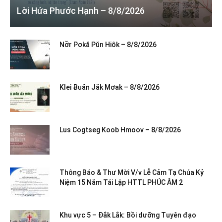
Lời Hứa Phước Hạnh – 8/8/2026
Nơ̆r Pơkă Pŭn Hiôk – 8/8/2026
Klei Ƀuăn Jăk Mơak – 8/8/2026
Lus Cogtseg Koob Hmoov – 8/8/2026
Thông Báo & Thư Mời V/v Lễ Cảm Tạ Chúa Kỷ
Niệm 15 Năm Tái Lập HTTL PHÚC ÂM 2
Khu vực 5 – Đắk Lắk: Bồi dưỡng Tuyên đạo