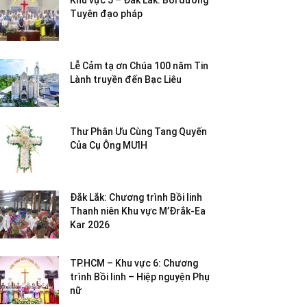
Khu vực 5 – Đắk Lắk: Bồi dưỡng
Tuyên đạo pháp
Lễ Cảm tạ ơn Chúa 100 năm Tin
Lành truyền đến Bạc Liêu
Thư Phân Ưu Cùng Tang Quyến
Của Cụ Ông MƯIH
Đắk Lắk: Chương trình Bồi linh
Thanh niên Khu vực M’Đrắk-Ea
Kar 2026
TP.HCM – Khu vực 6: Chương
trình Bồi linh – Hiệp nguyện Phụ
nữ