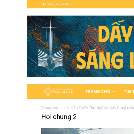
Thứ Sáu 07/08/2026
Hội
TRANG CHỦ
TIN 
Thánh
Trang chủ
UB. Kiến Thiết: Thư Ngỏ V/v Xây Dựng Nh
Hoi chung 2
Tin