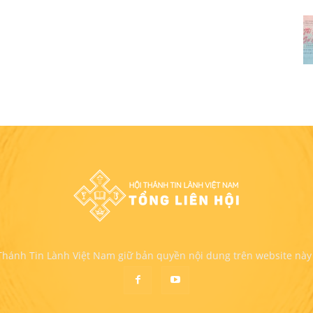
 Thánh Tin Lành Việt Nam giữ bản quyền nội dung trên website này