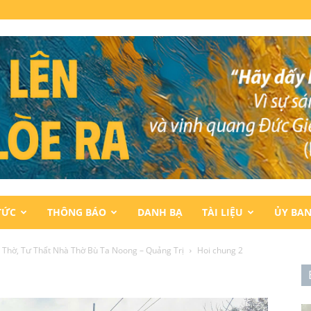
TỨC
THÔNG BÁO
DANH BẠ
TÀI LIỆU
ỦY BA
à Thờ, Tư Thất Nhà Thờ Bù Ta Noong – Quảng Trị
Hoi chung 2