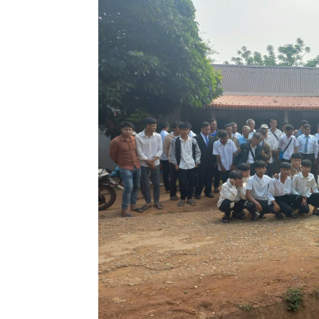
Lành
Việt
Nam