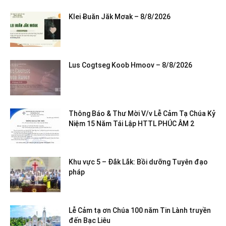
Klei Ƀuăn Jăk Mơak – 8/8/2026
Lus Cogtseg Koob Hmoov – 8/8/2026
Thông Báo & Thư Mời V/v Lễ Cảm Tạ Chúa Kỷ
Niệm 15 Năm Tái Lập HTTL PHÚC ÂM 2
Khu vực 5 – Đắk Lắk: Bồi dưỡng Tuyên đạo
pháp
Lễ Cảm tạ ơn Chúa 100 năm Tin Lành truyền
đến Bạc Liêu