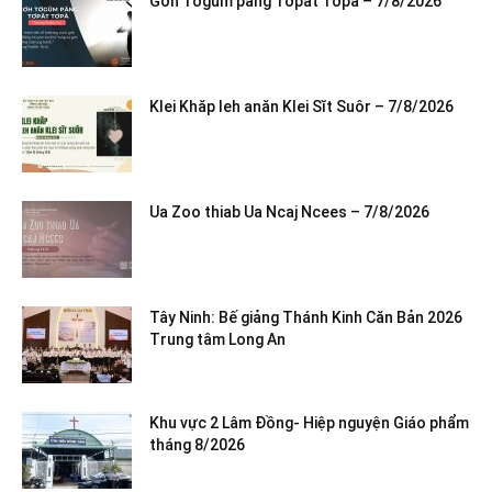
Gơh Tơgŭm păng Tơpăt Tơpă – 7/8/2026
Klei Khăp leh anăn Klei Sĭt Suôr – 7/8/2026
Ua Zoo thiab Ua Ncaj Ncees – 7/8/2026
Tây Ninh: Bế giảng Thánh Kinh Căn Bản 2026
Trung tâm Long An
Khu vực 2 Lâm Đồng- Hiệp nguyện Giáo phẩm
tháng 8/2026