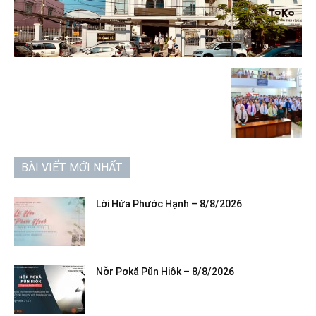
BÀI VIẾT MỚI NHẤT
Lời Hứa Phước Hạnh – 8/8/2026
Nơ̆r Pơkă Pŭn Hiôk – 8/8/2026