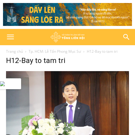
Trang chủ
Tp. HCM: Lễ Tấn Phong Mục Sư
H12-Bay to tam tri
H12-Bay to tam tri