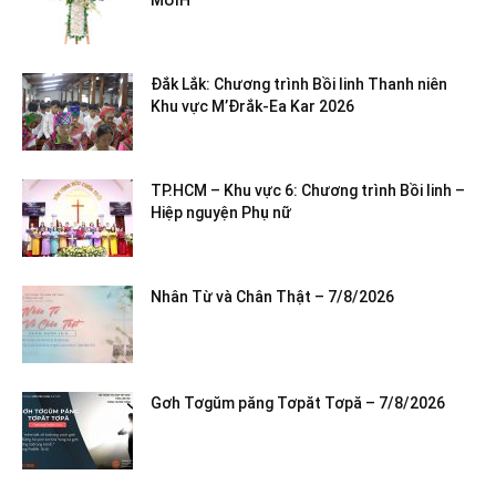
MƯIH
Đắk Lắk: Chương trình Bồi linh Thanh niên
Khu vực M’Đrắk-Ea Kar 2026
TP.HCM – Khu vực 6: Chương trình Bồi linh –
Hiệp nguyện Phụ nữ
Nhân Từ và Chân Thật – 7/8/2026
Gơh Tơgŭm păng Tơpăt Tơpă – 7/8/2026