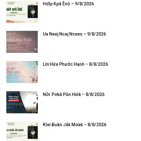
Hdĭp Kpă Ênô – 9/8/2026
Ua Neej Ncaj Ncees – 9/8/2026
Lời Hứa Phước Hạnh – 8/8/2026
Nơ̆r Pơkă Pŭn Hiôk – 8/8/2026
Klei Ƀuăn Jăk Mơak – 8/8/2026