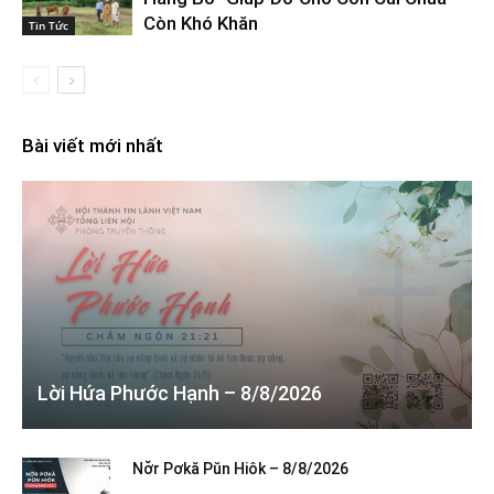
Còn Khó Khăn
Tin Tức
Bài viết mới nhất
Lời Hứa Phước Hạnh – 8/8/2026
Nơ̆r Pơkă Pŭn Hiôk – 8/8/2026