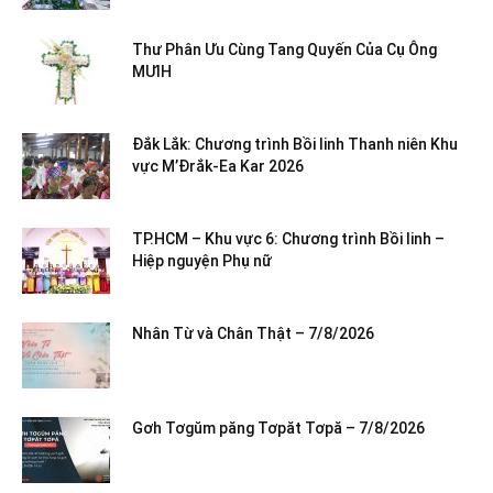
Thư Phân Ưu Cùng Tang Quyến Của Cụ Ông
MƯIH
Đắk Lắk: Chương trình Bồi linh Thanh niên Khu
vực M’Đrắk-Ea Kar 2026
TP.HCM – Khu vực 6: Chương trình Bồi linh –
Hiệp nguyện Phụ nữ
Nhân Từ và Chân Thật – 7/8/2026
Gơh Tơgŭm păng Tơpăt Tơpă – 7/8/2026