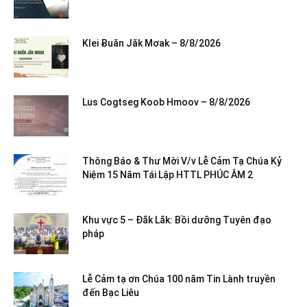
Klei Ƀuăn Jăk Mơak – 8/8/2026
Lus Cogtseg Koob Hmoov – 8/8/2026
Thông Báo & Thư Mời V/v Lễ Cảm Tạ Chúa Kỷ
Niệm 15 Năm Tái Lập HTTL PHÚC ÂM 2
Khu vực 5 – Đắk Lắk: Bồi dưỡng Tuyên đạo
pháp
Lễ Cảm tạ ơn Chúa 100 năm Tin Lành truyền
đến Bạc Liêu