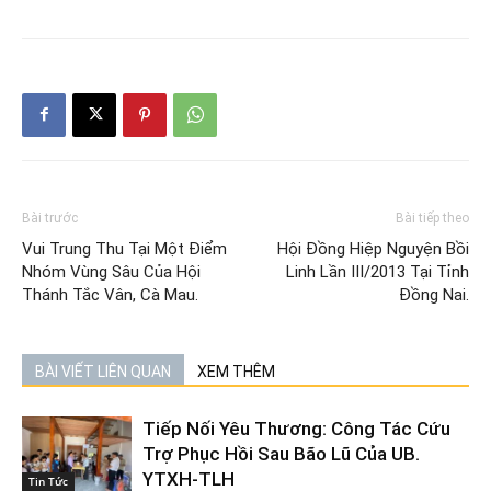
Bài trước
Bài tiếp theo
Vui Trung Thu Tại Một Điểm
Hội Đồng Hiệp Nguyện Bồi
Nhóm Vùng Sâu Của Hội
Linh Lần III/2013 Tại Tỉnh
Thánh Tắc Vân, Cà Mau.
Đồng Nai.
BÀI VIẾT LIÊN QUAN
XEM THÊM
Tiếp Nối Yêu Thương: Công Tác Cứu
Trợ Phục Hồi Sau Bão Lũ Của UB.
YTXH-TLH
Tin Tức