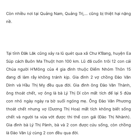
Còn nhiều nơi tại Quảng Nam, Quảng Trị,… cũng bị thiệt hại nặng
nề.
Tại tỉnh Đăk Lăk cũng xảy ra lũ quét qua xã Chư K’Bang, huyện Ea
Súp cách Buôn Ma Thuột hơn 100 km. Lũ đã cuốn trôi 12 con cái
Chúa người H’Mông của 4 gia đình thuộc Điểm Nhóm Thôn 15
đang đi làm rẫy không tránh kịp. Gia đình 2 vợ chồng Đào Văn
Dinh và Hầu Thị Mỵ đều qua đời. Gia đình ông Đào Văn Thành,
ông thoát chết, vợ ông là bà Lý Thị Dí còn mất tích để lại 5 đứa
con nhỏ ngày ngày ra bờ suối ngóng mẹ. Ông Đào Văn Phương
thoát chết nhưng vợ (Dương Thị Hoa) mất tích không biết sống
chết và người ta vừa vớt được thi thể con gái (Đào Thị Nhành).
Gia đình bà Lý Thị Pành, bà và 2 con được cứu sống, còn chồng
là Đào Văn Lý cùng 2 con đều qua đời.