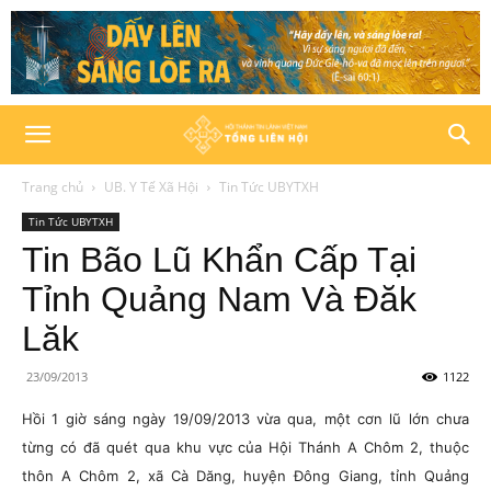
Trang chủ
UB. Y Tế Xã Hội
Tin Tức UBYTXH
Tin Tức UBYTXH
Tin Bão Lũ Khẩn Cấp Tại
Tỉnh Quảng Nam Và Đăk
Lăk
23/09/2013
1122
Hồi 1 giờ sáng ngày 19/09/2013 vừa qua, một cơn lũ lớn chưa
từng có đã quét qua khu vực của Hội Thánh A Chôm 2, thuộc
thôn A Chôm 2, xã Cà Dăng, huyện Đông Giang, tỉnh Quảng