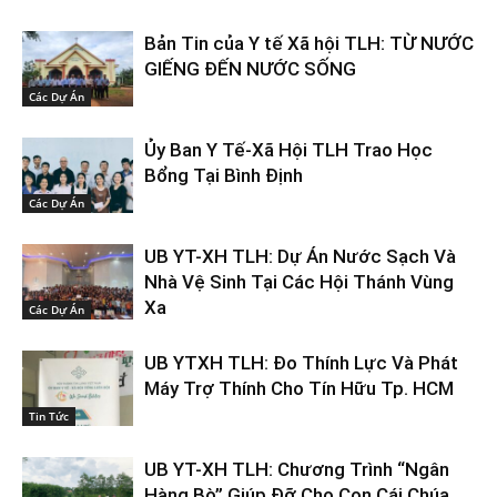
Bản Tin của Y tế Xã hội TLH: TỪ NƯỚC
GIẾNG ĐẾN NƯỚC SỐNG
Các Dự Án
Ủy Ban Y Tế-Xã Hội TLH Trao Học
Bổng Tại Bình Định
Các Dự Án
UB YT-XH TLH: Dự Án Nước Sạch Và
Nhà Vệ Sinh Tại Các Hội Thánh Vùng
Xa
Các Dự Án
UB YTXH TLH: Đo Thính Lực Và Phát
Máy Trợ Thính Cho Tín Hữu Tp. HCM
Tin Tức
UB YT-XH TLH: Chương Trình “Ngân
Hàng Bò” Giúp Đỡ Cho Con Cái Chúa