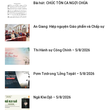
Bài hát: CHÚC TÔN CA NGỢI CHÚA
An Giang: Hiệp nguyện Giáo phẩm và Chấp sự
Thi Hành sự Công Chính – 5/8/2026
Pơm Tơdrong ‘Lơ̆ng Tơpăt – 5/8/2026
Ngă Klei Djŏ – 5/8/2026