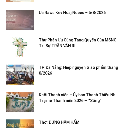
Ua Raws Kev Ncaj Ncees – 5/8/2026
Thư Phân Ưu Cùng Tang Quyến Của MSNC
Trí Sự TRẦN VĂN RI
TP. Đà Nẵng: Hiệp nguyện Giáo phẩm tháng
8/2026
Khối Thanh niên – Ủy ban Thanh Thiếu Nhi:
Trại hè Thanh niên 2026 — “Sống”
Thơ: ĐỪNG HÂM HẨM