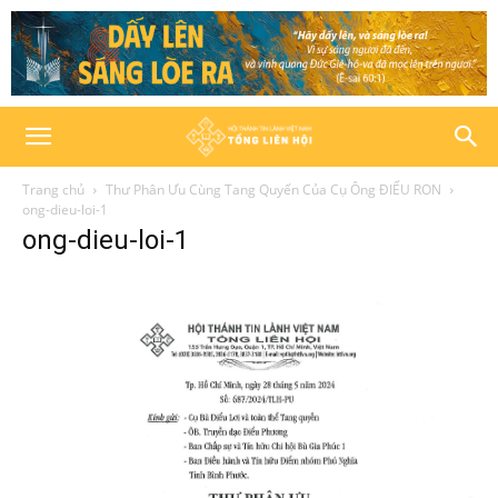
Trang chủ
Thư Phân Ưu Cùng Tang Quyến Của Cụ Ông ĐIỂU RON
ong-dieu-loi-1
ong-dieu-loi-1