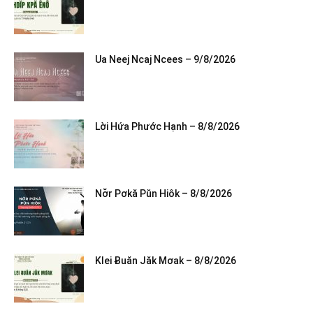
Ua Neej Ncaj Ncees – 9/8/2026
Lời Hứa Phước Hạnh – 8/8/2026
Nơ̆r Pơkă Pŭn Hiôk – 8/8/2026
Klei Ƀuăn Jăk Mơak – 8/8/2026