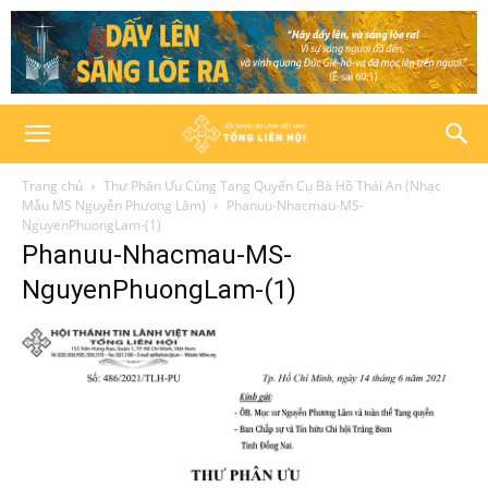
Trang chủ
Thư Phân Ưu Cùng Tang Quyến Cụ Bà Hồ Thái An (Nhạc
Mẫu MS Nguyễn Phương Lâm)
Phanuu-Nhacmau-MS-
NguyenPhuongLam-(1)
Phanuu-Nhacmau-MS-
NguyenPhuongLam-(1)