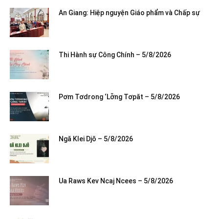
An Giang: Hiệp nguyện Giáo phẩm và Chấp sự
Thi Hành sự Công Chính – 5/8/2026
Pơm Tơdrong ‘Lơ̆ng Tơpăt – 5/8/2026
Ngă Klei Djŏ – 5/8/2026
Ua Raws Kev Ncaj Ncees – 5/8/2026