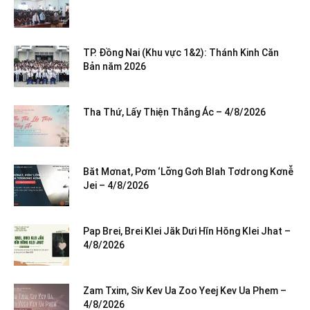
TP. Đồng Nai (Khu vực 1&2): Thánh Kinh Căn
Bản năm 2026
Tha Thứ, Lấy Thiện Thắng Ác – 4/8/2026
Băt Mơnat, Pơm ‘Lơ̆ng Gơh Blah Tơdrong Kơnê̆
Jei – 4/8/2026
Pap Brei, Brei Klei Jăk Dưi Hĭn Hŏng Klei Jhat –
4/8/2026
Zam Txim, Siv Kev Ua Zoo Yeej Kev Ua Phem –
4/8/2026