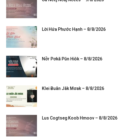
Lời Hứa Phước Hạnh – 8/8/2026
Nơ̆r Pơkă Pŭn Hiôk – 8/8/2026
Klei Ƀuăn Jăk Mơak – 8/8/2026
Lus Cogtseg Koob Hmoov – 8/8/2026