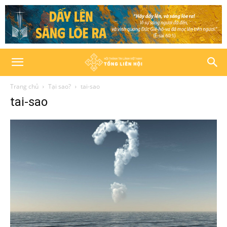
Trang chủ
Tại sao?
tai-sao
tai-sao