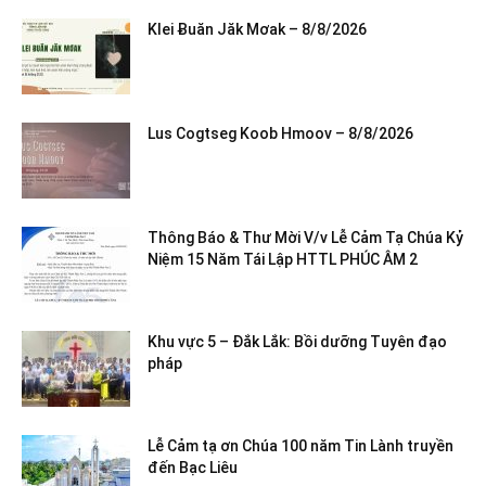
Klei Ƀuăn Jăk Mơak – 8/8/2026
Lus Cogtseg Koob Hmoov – 8/8/2026
Thông Báo & Thư Mời V/v Lễ Cảm Tạ Chúa Kỷ
Niệm 15 Năm Tái Lập HTTL PHÚC ÂM 2
Khu vực 5 – Đắk Lắk: Bồi dưỡng Tuyên đạo
pháp
Lễ Cảm tạ ơn Chúa 100 năm Tin Lành truyền
đến Bạc Liêu