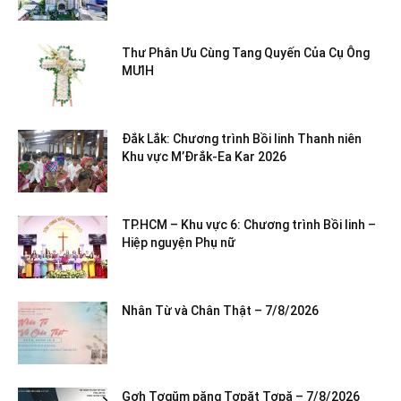
Thư Phân Ưu Cùng Tang Quyến Của Cụ Ông
MƯIH
Đắk Lắk: Chương trình Bồi linh Thanh niên
Khu vực M’Đrắk-Ea Kar 2026
TP.HCM – Khu vực 6: Chương trình Bồi linh –
Hiệp nguyện Phụ nữ
Nhân Từ và Chân Thật – 7/8/2026
Gơh Tơgŭm păng Tơpăt Tơpă – 7/8/2026