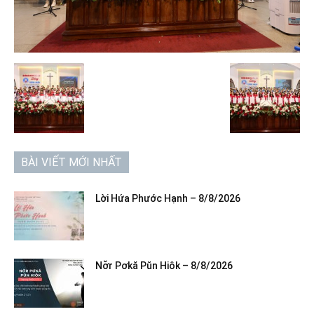
BÀI VIẾT MỚI NHẤT
Lời Hứa Phước Hạnh – 8/8/2026
Nơ̆r Pơkă Pŭn Hiôk – 8/8/2026