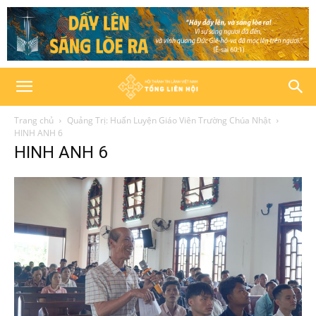
Trang chủ
Quảng Trị: Huấn Luyện Giáo Viên Trường Chúa Nhật
HINH ANH 6
HINH ANH 6