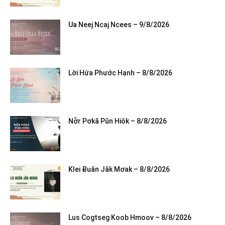
Ua Neej Ncaj Ncees – 9/8/2026
Lời Hứa Phước Hạnh – 8/8/2026
Nơ̆r Pơkă Pŭn Hiôk – 8/8/2026
Klei Ƀuăn Jăk Mơak – 8/8/2026
Lus Cogtseg Koob Hmoov – 8/8/2026