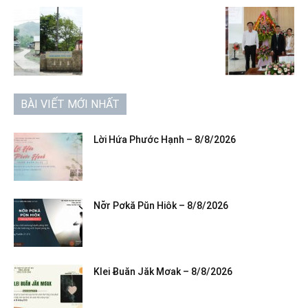
BÀI VIẾT MỚI NHẤT
Lời Hứa Phước Hạnh – 8/8/2026
Nơ̆r Pơkă Pŭn Hiôk – 8/8/2026
Klei Ƀuăn Jăk Mơak – 8/8/2026