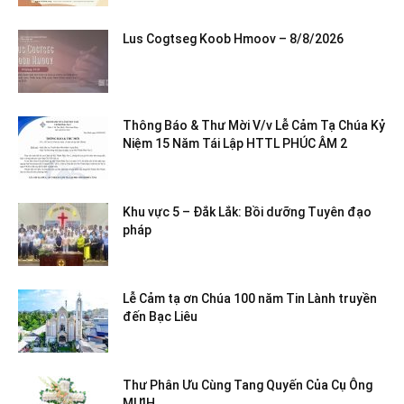
Lus Cogtseg Koob Hmoov – 8/8/2026
Thông Báo & Thư Mời V/v Lễ Cảm Tạ Chúa Kỷ
Niệm 15 Năm Tái Lập HTTL PHÚC ÂM 2
Khu vực 5 – Đắk Lắk: Bồi dưỡng Tuyên đạo
pháp
Lễ Cảm tạ ơn Chúa 100 năm Tin Lành truyền
đến Bạc Liêu
Thư Phân Ưu Cùng Tang Quyến Của Cụ Ông
MƯIH