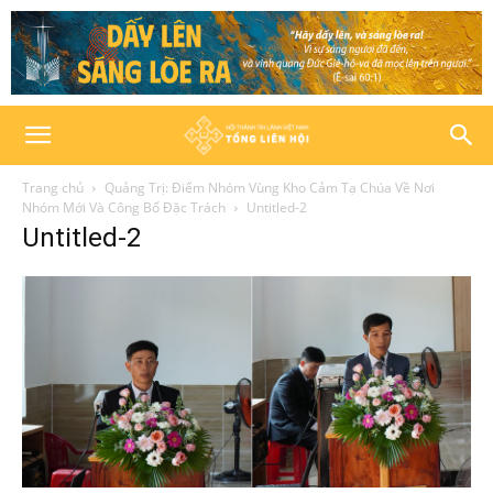
Trang chủ
Quảng Trị: Điểm Nhóm Vùng Kho Cảm Tạ Chúa Về Nơi
Nhóm Mới Và Công Bố Đặc Trách
Untitled-2
Untitled-2